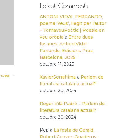
Latest Comments
ANTONI VIDAL FERRANDO,
poema ‘Veus’, llegit per l’autor
– TornaveuPoètic | Poesia en
veu pròpia
a
Entre dues
fosques, Antoni Vidal
Ferrando, Edicions Proa,
Barcelona, 2025
octubre 11, 2025
-
ncès
XavierSerrahima
a
Parlem de
literatura catalana actual?
octubre 20, 2024
Roger Vilà Padró
a
Parlem de
literatura catalana actual?
octubre 20, 2024
Pep
a
La festa de Gerald,
Robert Coover, Quaderns