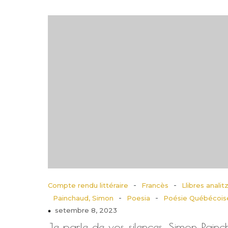
-
-
Compte rendu littéraire
Francès
Llibres analit
-
-
Painchaud, Simon
Poesia
Poésie Québécois
setembre 8, 2023
Je parle de vos silences, Simon Painc