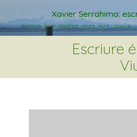
Xavier Serrahima: escr
Escriure, llegir, analitzar. veure, viure i reviure
Escriure 
Vi