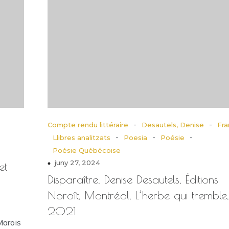
-
-
Compte rendu littéraire
Desautels, Denise
Fra
-
-
-
Llibres analitzats
Poesia
Poésie
Poésie Québécoise
juny 27, 2024
et
Disparaître, Denise Desautels, Éditions
Noroît, Montréal, L’herbe qui tremble,
2021
Marois