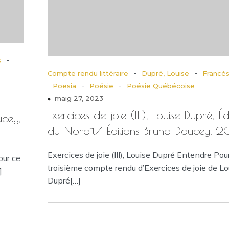
-
s
-
-
Compte rendu littéraire
Dupré, Louise
Francè
-
-
Poesia
Poésie
Poésie Québécoise
maig 27, 2023
Exercices de joie (III), Louise Dupré, Éd
ucey,
du Noroît/ Éditions Bruno Doucey, 
Exercices de joie (III), Louise Dupré Entendre Pou
our ce
troisième compte rendu d’Exercices de joie de Lo
]
Dupré[…]