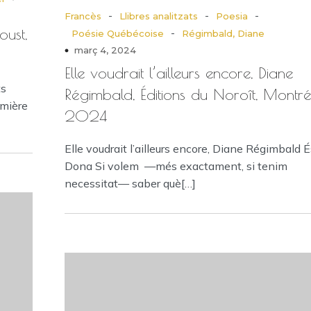
-
-
-
Francès
Llibres analitzats
Poesia
oust,
-
Poésie Québécoise
Régimbald, Diane
març 4, 2024
Elle voudrait l’ailleurs encore, Diane
ts
Régimbald, Éditions du Noroît, Montré
emière
2024
Elle voudrait l’ailleurs encore, Diane Régimbald 
Dona Si volem —més exactament, si tenim
necessitat— saber què[…]