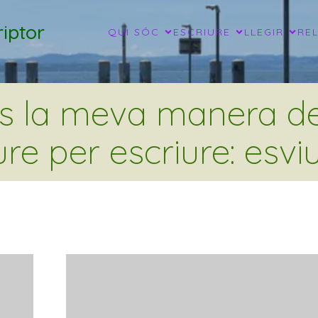
iptor
QUI SÓC
ESCRIURE
LLEGIR
RE
és la meva manera de 
ure per escriure: esviu