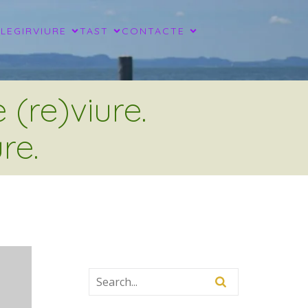
LLEGIR
VIURE
TAST
CONTACTE
(re)viure.
re.