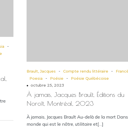
-
ia
e
-
-
Brault, Jacques
Compte rendu littéraire
Franc
al,
-
-
Poesia
Poésie
Poésie Québécoise
octubre 25, 2023
À jamais, Jacques Brault, Éditions du
tre
Noroît, Montréal, 2023
]
À jamais, Jacques Brault Au-delà de la mort Dans
monde qui est le nôtre, utilitaire et[…]