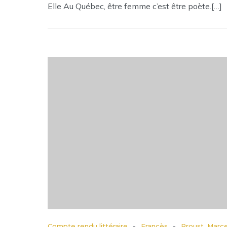
Elle Au Québec, être femme c’est être poète.[…]
-
-
Compte rendu littéraire
Francès
Proust, Marce