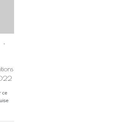
-
s
itions
2022
r ce
uise