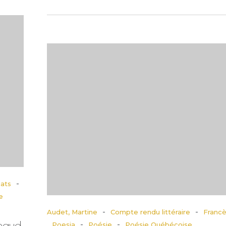
-
zats
e
-
-
Audet, Martine
Compte rendu littéraire
Franc
haud,
-
-
Poesia
Poésie
Poésie Québécoise