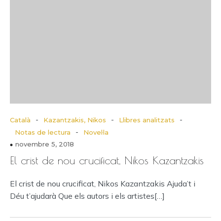
-
-
-
Català
Kazantzakis, Nikos
Llibres analitzats
-
Notas de lectura
Novel·la
novembre 5, 2018
El crist de nou crucificat, Nikos Kazantzakis
El crist de nou crucificat, Nikos Kazantzakis Ajuda’t i
Déu t’ajudarà Que els autors i els artistes[…]