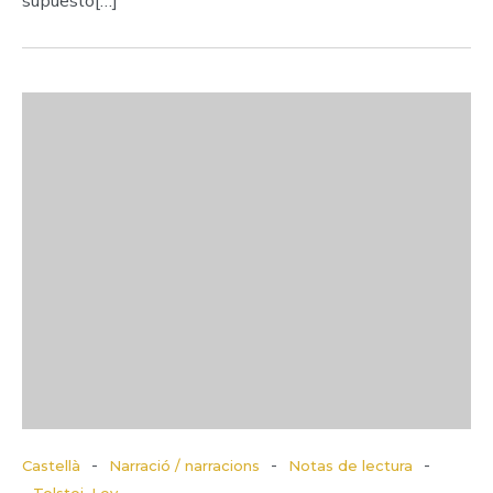
supuesto[…]
-
-
-
Castellà
Narració / narracions
Notas de lectura