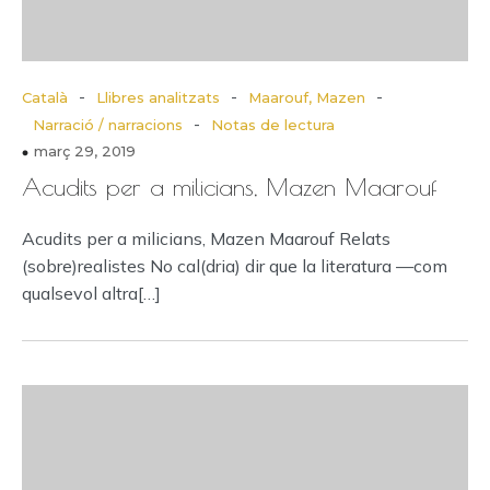
-
-
-
Català
Llibres analitzats
Maarouf, Mazen
-
Narració / narracions
Notas de lectura
març 29, 2019
Acudits per a milicians, Mazen Maarouf
Acudits per a milicians, Mazen Maarouf Relats
(sobre)realistes No cal(dria) dir que la literatura —com
qualsevol altra[…]