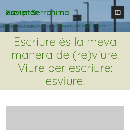
Xavier Serrahima: escriptor
Escriure, llegir, analitzar. veure, viure i reviure
Escriure és la meva
manera de (re)viure.
Viure per escriure:
esviure.