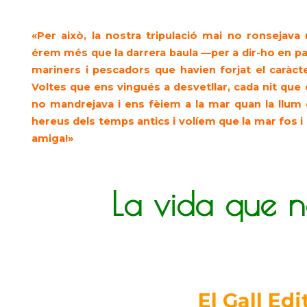
«
Per això, la nostra tripulació mai no ronsejava
érem més que la darrera baula —per a dir-ho en pa
mariners i pescadors que havien forjat el caràc
Voltes que ens vingués a desvetllar, cada nit que 
no mandrejava i ens fèiem a la mar quan la llum d
hereus dels temps antics i volíem que la mar fos i
amiga!
»
La vida que n
El Gall Edi