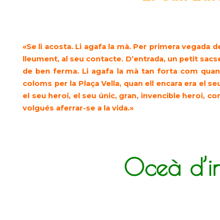
«Se li acosta. Li agafa la mà. Per primera vegada de
lleument, al seu contacte. D’entrada, un petit sacsei
de ben ferma. Li agafa la mà tan forta com quan e
coloms per la Plaça Vella, quan ell encara era el s
el seu heroi, el seu únic, gran, invencible heroi, co
volgués afer­rar-se a la vida.»
Oceà d’in