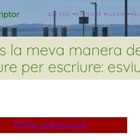
iptor
QUI SÓC
ESCRIURE
LLEGIR
RE
és la meva manera de 
ure per escriure: esviu
Obra publicada