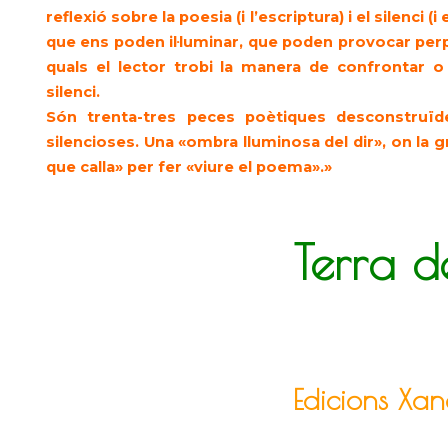
reflexió sobre la poesia (i l’escriptura) i el silenci (i
que ens poden il·luminar, que poden provocar perp
quals el lector trobi la manera de confrontar o 
silenci.
Són trenta-tres peces poètiques desconstruïd
silencioses. Una «ombra lluminosa del dir», on la gr
que calla» per fer «viure el poema».»
Terra 
Edicions Xan