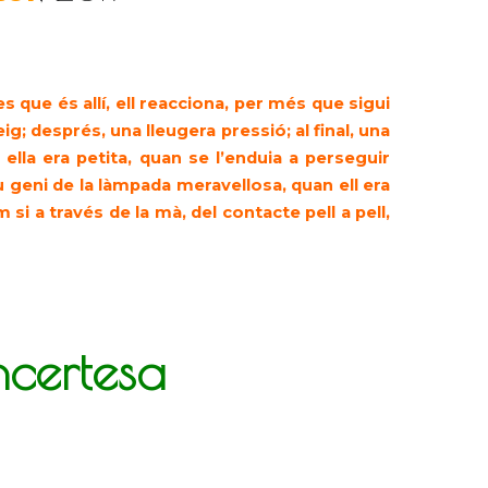
s que és allí, ell reacciona, per més que sigui
g; després, una lleu­gera pressió; al final, una
lla era petita, quan se l’enduia a perseguir
eu geni de la làmpada meravellosa, quan ell era
m si a través de la mà, del contacte pell a pell,
certesa