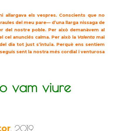
 ni allargava els vespres. Conscients que no
raules del meu pare— d’una llarga nissaga de
ter del nostre poble. Per això demanàvem al
el cel anunciés calma. Per això la
Valenta
mai
el dia tot just s’intuïa. Perquè ens sentíem
 seguís sent la nostra més cordial i venturosa
o vam viure
tor
, 2019