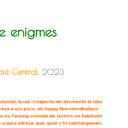
se enigmes
fè Cent
r
al
, 2023
luntat, la raó i l’objectiu de desmentir la idea
dreça a uns pocs, als
happy few
stendhalians.
e és, l’assaig convida als lectors no habituals
ells a qui s’adreça: que, quan s’hi submergeixen,