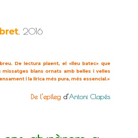
bret
, 2016
 breu. De lectura plaent, el «lleu batec» que
 missatges blans ornats amb belles i velles
ensament i la lírica més pura, més essencial.»
De l’epíleg
d’
Antoni Clapés