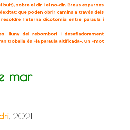
 el buit), sobre el dir i el no-dir. Breus espurnes
lexitat; que poden obrir camins a través dels
resoldre l’eterna dicotomia entre paraula i
es, lluny del rebombori i desafiadorament
an troballa és «la paraula altificada». Un «mot
de mar
dri
, 2021