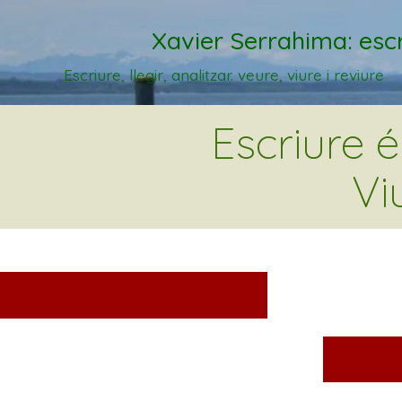
Xavier Serrahima: escr
Escriure, llegir, analitzar. veure, viure i reviure
Escriure 
Vi