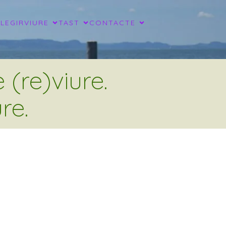
LLEGIR
VIURE
TAST
CONTACTE
(re)viure.
re.