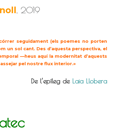
noll
, 2019
ecórrer seguidament (els poemes no porten
om un sol cant. Des d’aquesta perspectiva, el
temporal —heus aquí la modernitat d’aquests
sejar pel nostre flux interior.»
De l’epíleg de
Laia Llobera
atec