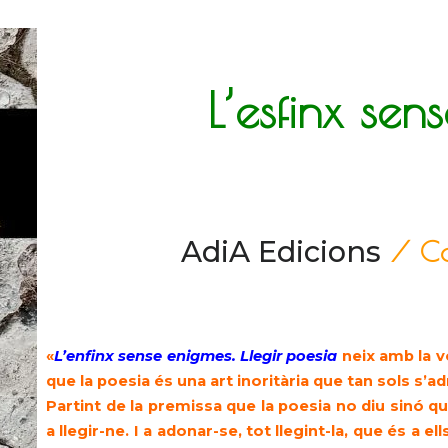
L’esfinx sen
AdiA Edicions
/ Ca
«
L’enfinx sense enigmes. Llegir poesia
neix amb la vo
que la poesia és una art inoritària que tan sols s’a
Partint de la premissa que la poesia no diu sinó qu
a llegir-ne. I a adonar-se, tot llegint-la, que és a 