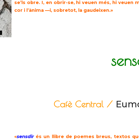
se’ls obre. I, en obrir-se, hi veuen més, hi veuen
cor i l’ànima —i, sobretot, la gaudeixen.»
sens
Cafè Cent
r
al /
Eumo
«
sensdir
és un llibre de poemes breus, textos que 