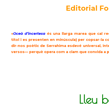
Editorial Fo
«
Oceà d’incertesa
és una llarga marea que cal r
títol i es presenten en minúscula) per copsar-la c
dir-nos poètic de Serrahima esdevé universal, in
versos— perquè opera com a clam que convida a pas
Lleu b