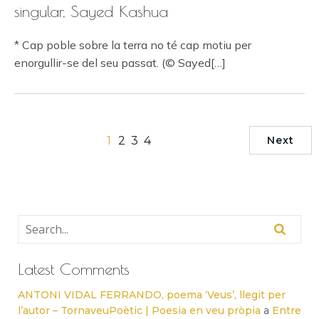
singular, Sayed Kashua
* Cap poble sobre la terra no té cap motiu per
enorgullir-se del seu passat. (© Sayed[…]
1
2
3
4
Next
Latest Comments
ANTONI VIDAL FERRANDO, poema ‘Veus’, llegit per
l’autor – TornaveuPoètic | Poesia en veu pròpia
a
Entre