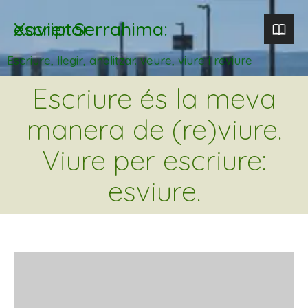
Xavier Serrahima: escriptor
Escriure, llegir, analitzar. veure, viure i reviure
Escriure és la meva
manera de (re)viure.
Viure per escriure:
esviure.