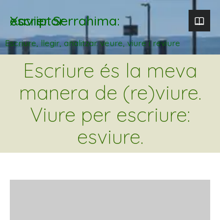
Xavier Serrahima: escriptor
Escriure, llegir, analitzar. veure, viure i reviure
Escriure és la meva
manera de (re)viure.
Viure per escriure:
esviure.