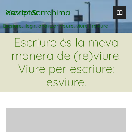
Xavier Serrahima: escriptor
Escriure, llegir, analitzar. veure, viure i reviure
Escriure és la meva
manera de (re)viure.
Viure per escriure:
esviure.