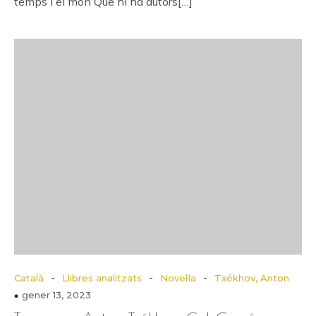
temps i el món Que hi ha autors[…]
-
-
-
Català
Llibres analitzats
Novel·la
Txékhov, Anton
gener 13, 2023