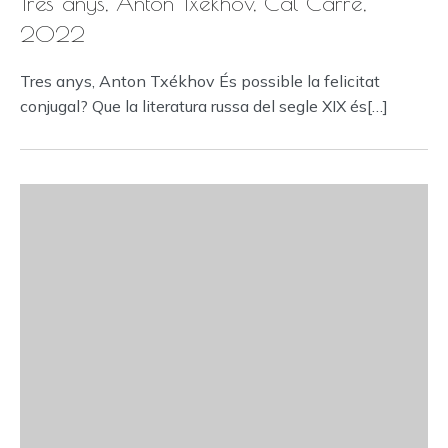
Tres anys, Anton Txékhov, Cal Carré,
2022
Tres anys, Anton Txékhov És possible la felicitat
conjugal? Que la literatura russa del segle XIX és[…]