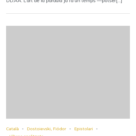
DD.AA. L’art de la paraula Ja fa un temps —potser[…]
-
-
-
Català
Dostoievski, Fiódor
Epistolari