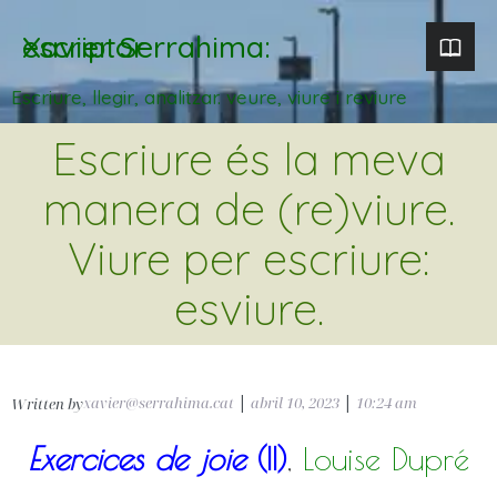
Xavier Serrahima: escriptor
Escriure, llegir, analitzar. veure, viure i reviure
Escriure és la meva
manera de (re)viure.
Viure per escriure:
esviure.
xavier@serrahima.cat
|
abril 10, 2023
|
10:24 am
Written by
Exercices de joie
(II)
,
Louise Dupré