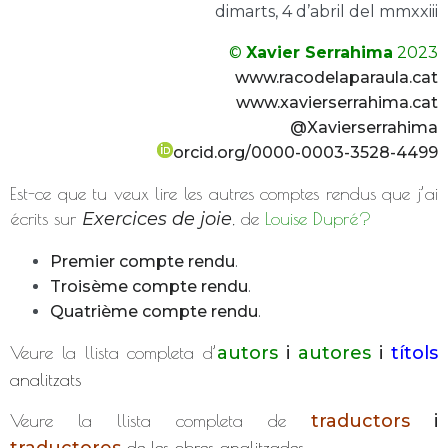
dimarts, 4 d’abril del mmxxiii
©
Xavier Serrahima
2023
www.racodelaparaula.cat
www.xavierserrahima.cat
@Xavierserrahima
orcid.org/0000-0003-3528-4499
Est-ce que tu veux lire les autres comptes rendus que j’ai
écrits sur
Exercices de joie
, de
Louise Dupré?
Premier compte rendu
.
Troisème compte rendu
.
Quatrième compte rendu
.
Veure la llista completa d’
autors
i
autores
i
títols
analitzats
Veure la llista completa de
traductors
i
de les obres analitzades