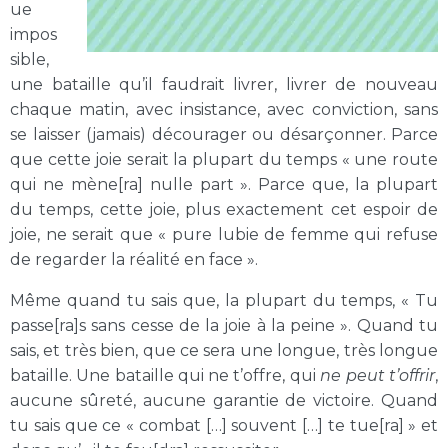
ue
impos
sible,
une bataille qu’il faudrait livrer, livrer de nouveau
chaque matin, avec insistance, avec conviction, sans
se laisser (jamais) décourager ou désarçonner. Parce
que cette joie serait la plupart du temps « une route
qui ne mène[ra] nulle part ». Parce que, la plupart
du temps, cette joie, plus exactement cet espoir de
joie, ne serait que « pure lubie de femme qui refuse
de regarder la réalité en face ».
Même quand tu sais que, la plupart du temps, « Tu
passe[ra]s sans cesse de la joie à la peine ». Quand tu
sais, et très bien, que ce sera une longue, très longue
bataille. Une bataille qui ne t’offre, qui
ne peut t’offrir
,
aucune sûreté, aucune garantie de victoire. Quand
tu sais que ce « combat […] souvent […] te tue[ra] » et