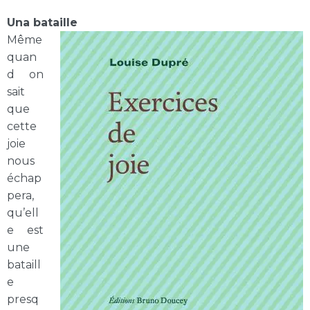
Una bataille
Même
quan
d on
sait
que
cette
joie
nous
échap
pera,
qu’ell
e est
une
bataill
e
presq