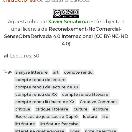
traductores
Aquesta obra de
Xavier Serrahima
està subjecta a
una llicència de
Reconeixement-NoComercial-
SenseObraDerivada 4.0 Internacional (CC BY-NC-ND
4.0)
Lectures:
30
Tags:
analyse littéraire
art
compte rendu
compte rendu de lecture
compte rendu de lecture de XX
compte rendu de XX
compte rendu littéraire
compte rendu littéraire de XX
Creative Commons
critique
critique littéraire
culture
écriture
Exercices de joie. Louise Dupré
lecture
lire
littérature
littérature française
littérature québequoisse
livres
note de lecture