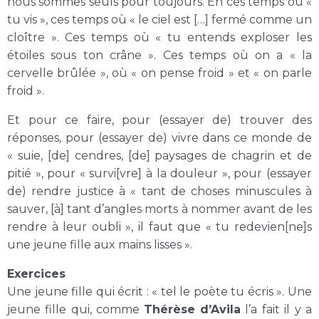
nous sommes seuls pour toujours. En ces temps où «
tu vis », ces temps où « le ciel est […] fermé comme un
cloître ». Ces temps où « tu entends exploser les
étoiles sous ton crâne ». Ces temps où on a « la
cervelle brûlée », où « on pense froid » et « on parle
froid ».
Et pour ce faire, pour (essayer de) trouver des
réponses, pour (essayer de) vivre dans ce monde de
« suie, [de] cendres, [de] paysages de chagrin et de
pitié », pour « survi[vre] à la douleur », pour (essayer
de) rendre justice à « tant de choses minuscules à
sauver, [à] tant d’angles morts à nommer avant de les
rendre à leur oubli », il faut que « tu redevien[ne]s
une jeune fille aux mains lisses ».
Exercices
Une jeune fille qui écrit : « tel le poète tu écris ». Une
jeune fille qui, comme
Thérèse d’Avila
l’a fait il y a