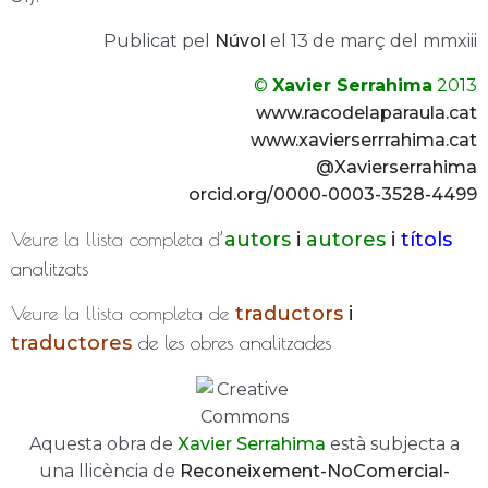
Publicat pel
Núvol
el 13 de març del mmxiii
©
Xavier Serrahima
2013
www.racodelaparaula.cat
www.xavierserrrahima.cat
@Xavierserrahima
orcid.org/0000-0003-3528-4499
Veure la llista completa d’
autors
i
autores
i
títols
analitzats
Veure la llista completa de
traductors
i
traductores
de les obres analitzades
Aquesta obra de
Xavier Serrahima
està subjecta a
una llicència de
Reconeixement-NoComercial-