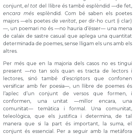
conjunt,
el tot
del llibre és també esplèndid —de fet,
encara més
esplèndid. Com bé saben els poetes
majors —els poetes
de veritat
, per dir-ho curt (i clar)
—, un poemari no és —no hauria d’ésser— una mena
de calaix de sastre casual que aplega una quantitat
determinada de poemes, sense lligam els uns amb els
altres.
Per més que en la majoria dels casos no es tingui
present —no tan sols quan es tracta de lectors i
lectores, sinó també d’escriptors que confonen
versificar amb fer poesia—, un llibre de poemes és
l’aplec d’un conjunt de versos que formen, i
conformen, una unitat —millor encara, una
comunitat— temàtica i formal. Una comunitat,
teleològica, que els justifica i determina, de tal
manera que si la part és important, la suma, el
conjunt és essencial. Per a seguir amb la metàfora