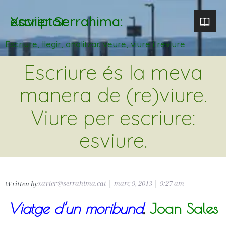
Xavier Serrahima: escriptor
Escriure, llegir, analitzar. veure, viure i reviure
Escriure és la meva
manera de (re)viure.
Viure per escriure:
esviure.
xavier@serrahima.cat
|
març 9, 2013
|
9:27 am
Written by
Viatge d’un moribund
,
Joan Sales