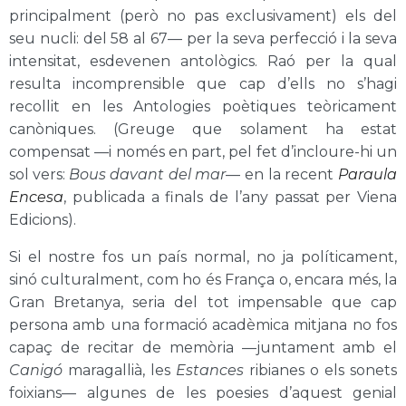
principalment (però no pas exclusivament) els del
seu nucli: del 58 al 67— per la seva perfecció i la seva
intensitat, esdevenen antològics. Raó per la qual
resulta incomprensible que cap d’ells no s’hagi
recollit en les Antologies poètiques teòricament
canòniques. (Greuge que solament ha estat
compensat —i només en part, pel fet d’incloure-hi un
sol vers:
Bous davant del mar
— en la recent
Paraula
Encesa
, publicada a finals de l’any passat per Viena
Edicions).
Si el nostre fos un país normal, no ja políticament,
sinó culturalment, com ho és França o, encara més, la
Gran Bretanya, seria del tot impensable que cap
persona amb una formació acadèmica mitjana no fos
capaç de recitar de memòria —juntament amb el
Canigó
maragallià, les
Estances
ribianes o els sonets
foixians— algunes de les poesies d’aquest genial