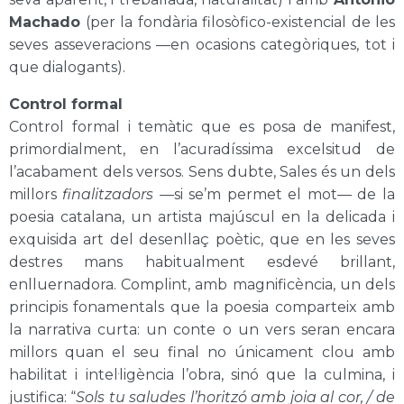
Machado
(per la fondària filosòfico-existencial de les
seves asseveracions —en ocasions categòriques, tot i
que dialogants).
Control formal
Control formal i temàtic que es posa de manifest,
primordialment, en l’acuradíssima excelsitud de
l’acabament dels versos. Sens dubte, Sales és un dels
millors
finalitzadors
—si se’m permet el mot— de la
poesia catalana, un artista majúscul en la delicada i
exquisida art del desenllaç poètic, que en les seves
destres mans habitualment esdevé brillant,
enlluernadora. Complint, amb magnificència, un dels
principis fonamentals que la poesia comparteix amb
la narrativa curta: un conte o un vers seran encara
millors quan el seu final no únicament clou amb
habilitat i intel·ligència l’obra, sinó que la culmina, i
justifica: “
Sols tu saludes l’horitzó amb joia al cor, / de