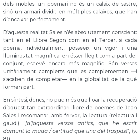
dels mobles, un poemari no és un calaix de sastre,
sinó un armari dividit en múltiples calaixos, que han
d’encaixar perfectament.
D’aquesta realitat Sales n’és absolutament conscient:
tant en el Llibre Segon com en el Tercer, si cada
poema, individualment, posseeix un vigor i una
lluminositat magnífica, en ésser llegit com a part del
conjunt, esdevé encara més magnífic. Són versos
unitàriament complerts que es complementen —i
s’acaben de completar— en la globalitat de la què
formen part.
En síntesi, doncs, no puc més que lloar la recuperació
d’aquest tan extraordinari llibre de poemes de Joan
Sales i recomanar, amb fervor, la lectura (relectura i
gaudi) “
[d’]aquests versos antics, que he escrit
damunt la muda / certitud que tinc del traspàs!
”, (v.
81).