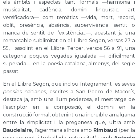
els àmbits i aspectes, tant formals —harmonia i
musicalitat, cadència, domini lingüístic, art
versificadora— com temàtics —vida, mort, record,
oblit, presència, absència, supervivència, sentit o
manca de sentit de l’existència…—, abastant ja una
remarcable sublimitat en el Llibre Segon, versos 27 a
55, i assolint en el Llibre Tercer, versos 56 a 91, una
categoria poques vegades igualada —i difícilment
superada— en la poesia catalana, almenys, del segle
passat.
En el Llibre Segon, que inclou íntegrament les seves
poesies
haitianes, escrites a San Pedro de Macorís,
destaca ja, amb una llum poderosa, el mestratge de
l’escriptor en la composició, el domini en la
construcció formal, obtenint una increïble amalgama
entre la simplicitat i la pregonesa que, ultra amb
Baudelaire
, l’agermana alhora amb
Rimbaud
(per la
seva aparent, i treballada, naturalitat) i amb
Antonio