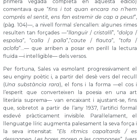
primera vegada completa en aquesta edició)
comentava que “
fins i tot quan encara no n’hem
comprés el sentit, ens fan estremir de cap a peus!
”,
(pàg. 104)—, a nivell formal s’encallen: algunes rimes
resulten tan forçades —“
llanguir
/
cristal·lí
”, “
dolça
/
espolsa
”, “
calla
/
palla
”,”
caute
/
flauta
”, “
tofa
/
aclofa
”…— que arriben a posar en perill la lectura
fluïda —i intel·ligible— dels versos.
Per fortuna, Sales va esmolant progressivament el
seu enginy poètic i, a partir del desè vers del recull
(
Una substància rara
), el fons i la forma —el cos i
l’esperit que converteixen la poesia en una art
literària suprema— van encaixant i ajustant-se, fins
que, sobretot a partir de l’any 1937, l’artifici formal
esdevé pràcticament invisible. Paral·lelament, el
llenguatge líric augmenta palesament la seva força i
la seva intensitat: “
Els rítmics capaltards / es
dessagnen. Les hores moren a les campanes
”, (vers