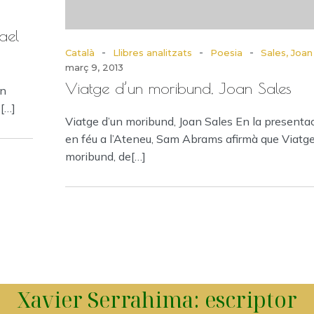
ael
-
-
-
Català
Llibres analitzats
Poesia
Sales, Joan
març 9, 2013
Viatge d’un moribund, Joan Sales
En
[…]
Viatge d’un moribund, Joan Sales En la presenta
en féu a l’Ateneu, Sam Abrams afirmà que Viatge
moribund, de[…]
Xavier Serrahima: escriptor