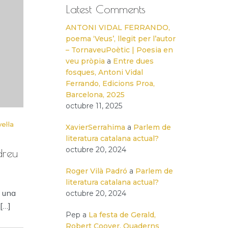
Latest Comments
ANTONI VIDAL FERRANDO,
poema ‘Veus’, llegit per l’autor
– TornaveuPoètic | Poesia en
veu pròpia
a
Entre dues
fosques, Antoni Vidal
Ferrando, Edicions Proa,
Barcelona, 2025
octubre 11, 2025
el·la
XavierSerrahima
a
Parlem de
literatura catalana actual?
octubre 20, 2024
dreu
Roger Vilà Padró
a
Parlem de
literatura catalana actual?
a una
octubre 20, 2024
[…]
Pep
a
La festa de Gerald,
Robert Coover, Quaderns