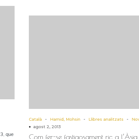
-
-
-
Català
Hamid, Mohsin
Llibres analitzats
Nov
agost 2, 2013
 3, que
Com fer-se fastigosament ric a l’Àsia