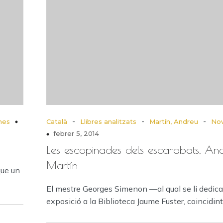
-
-
-
mes
Català
Llibres analitzats
Martín, Andreu
Nov
febrer 5, 2014
Les escopinades dels escarabats, An
Martín
que un
El mestre Georges Simenon —al qual se li dedic
exposició a la Biblioteca Jaume Fuster, coincidint