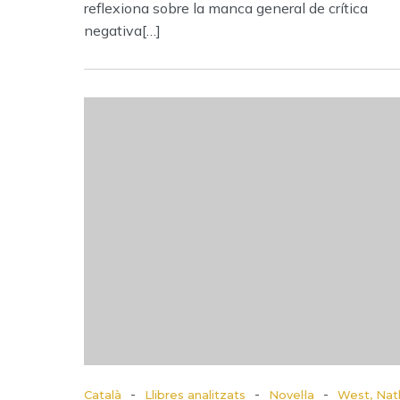
reflexiona sobre la manca general de crítica
negativa[…]
-
-
-
Català
Llibres analitzats
Novel·la
West, Nat