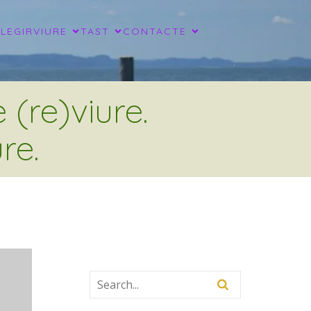
LLEGIR
VIURE
TAST
CONTACTE
(re)viure.
re.