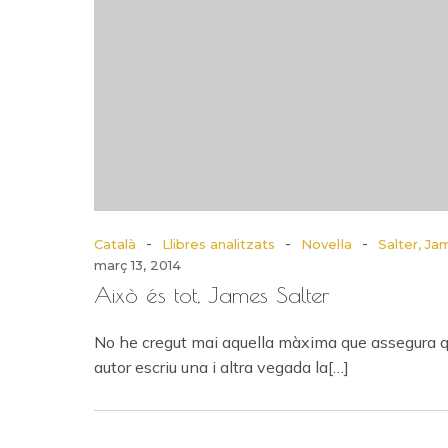
-
-
-
Català
Llibres analitzats
Novel·la
Salter, Ja
març 13, 2014
Això és tot, James Salter
No he cregut mai aquella màxima que assegura 
autor escriu una i altra vegada la[…]