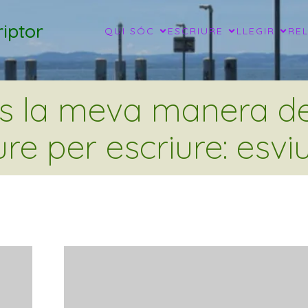
iptor
QUI SÓC
ESCRIURE
LLEGIR
RE
és la meva manera de 
ure per escriure: esviu