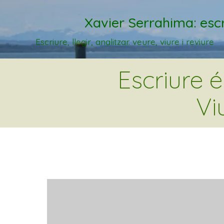
Xavier Serrahima: escr
Escriure, llegir, analitzar. veure, viure i reviure
Escriure 
Vi