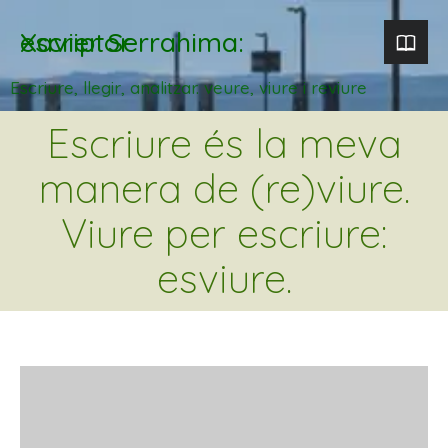
Xavier Serrahima: escriptor
Escriure, llegir, analitzar. veure, viure i reviure
Escriure és la meva
manera de (re)viure.
Viure per escriure:
esviure.