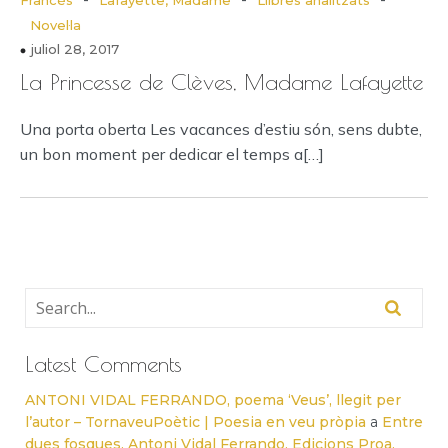
Francès
Lafayette, Madame
Llibres analitzats
Novel·la
juliol 28, 2017
La Princesse de Clèves, Madame Lafayette
Una porta oberta Les vacances d’estiu són, sens dubte,
un bon moment per dedicar el temps a[…]
Latest Comments
ANTONI VIDAL FERRANDO, poema ‘Veus’, llegit per
l’autor – TornaveuPoètic | Poesia en veu pròpia
a
Entre
dues fosques, Antoni Vidal Ferrando, Edicions Proa,