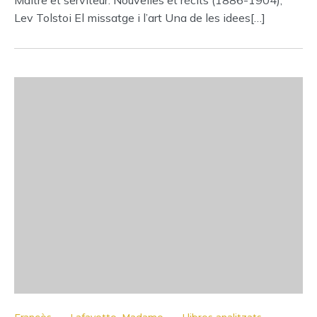
Maître et serviteur. Nouvelles et récits (1886-1904),
Lev Tolstoi El missatge i l’art Una de les idees[…]
-
-
-