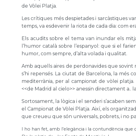
de Vòlei Platja.
Les crítiques més despietades i sarcàstiques va
temps, va esdevenir la riota de cada dia: com e
Els acudits sobre el tema van inundar els mit
l’humor català sobre l’espanyol: que si el fari
humor, com sempre, d’alta volada i qualitat.
Amb aquells aires de perdonavides que sovint m
s’hi repensés. La ciutat de Barcelona, la més c
mediterrània, per al campionat de vòlei platja
<<de Madrid al cielo>> anessin directament a.. la 
Sortosament, la lògica i el senderi s’acaben sem
el Campionat de Vòlei Platja. Així, els organitza
que creueu que són universals, pobrets, i no pa
I ho han fet, amb l’elegància i la contundència que ca