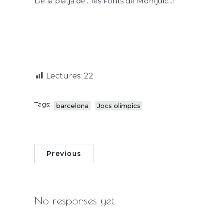
De la platja de… les Fonts de Montjuïc…!
Lectures:
22
Tags:
barcelona
Jocs olímpics
Previous
No responses yet