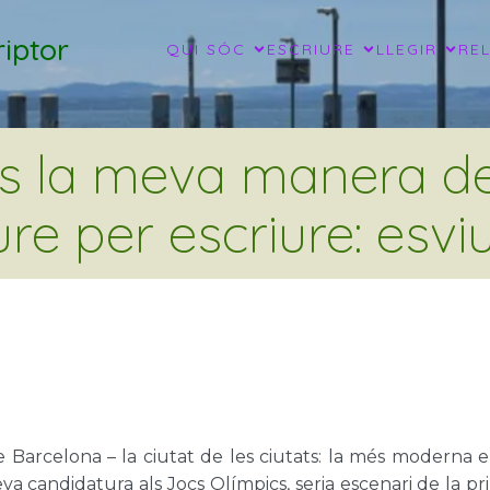
iptor
QUI SÓC
ESCRIURE
LLEGIR
RE
és la meva manera de 
ure per escriure: esviu
 Barcelona – la ciutat de les ciutats: la més moderna e
va candidatura als Jocs Olímpics, seria escenari de la 