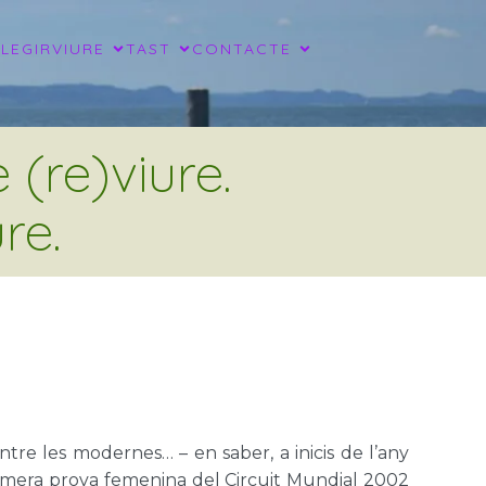
LLEGIR
VIURE
TAST
CONTACTE
(re)viure.
re.
ntre les modernes… – en saber, a inicis de l’any
primera prova femenina del Circuit Mundial 2002