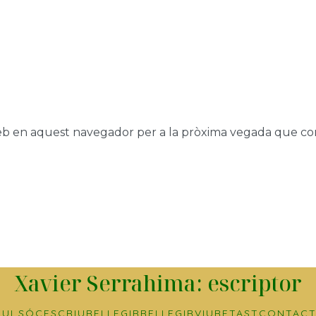
web en aquest navegador per a la pròxima vegada que co
Xavier Serrahima: escriptor
UI SÓC
ESCRIURE
LLEGIR
RELLEGIR
VIURE
TAST
CONTACT