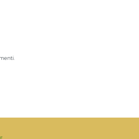
menti.
E