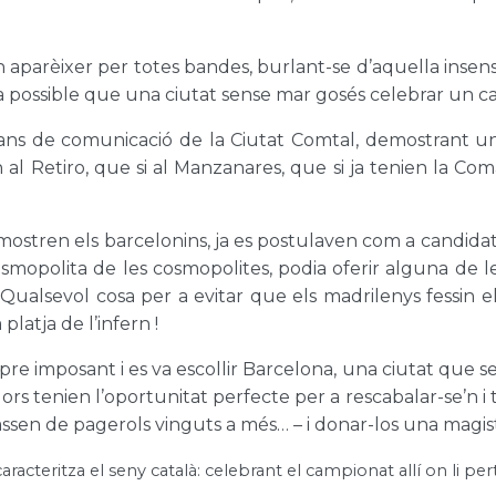
n aparèixer per totes bandes, burlant-se d’aquella inse
ra possible que una ciutat sense mar gosés celebrar un c
jans de comunicació de la Ciutat Comtal, demostrant u
en al Retiro, que si al Manzanares, que si ja tenien la C
ostren els barcelonins, ja es postulaven com a candidats
osmopolita de les cosmopolites, podia oferir alguna de 
. Qualsevol cosa per a evitar que els madrilenys fessin 
platja de l’infern !
pre imposant i es va escollir Barcelona, una ciutat que s
dors tenien l’oportunitat perfecte per a rescabalar-se’n i 
ssen de pagerols vinguts a més… – i donar-los una magist
racteritza el seny català: celebrant el campionat allí on li perto