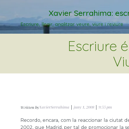
Xavier Serrahima: escr
Escriure, llegir, analitzar. veure, viure i reviure
Escriure 
Vi
XavierSerrahima
|
juny 1, 2008
|
9:55 pm
Written by
Recordo, encara, com la reaccionar la ciutat de
2002, que Madrid, per tal de promocionar la se