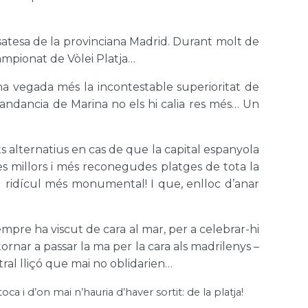
nsatesa de la provinciana Madrid. Durant molt de
ampionat de Vòlei Platja…
na vegada més la incontestable superioritat de
omandancia de Marina no els hi calia res més… Un
 alternatius en cas de que la capital espanyola
les millors i més reconegudes platges de tota la
el ridícul més monumental! I que, enlloc d’anar
empre ha viscut de cara al mar, per a celebrar-hi
tornar a passar la ma per la cara als madrilenys –
ral lliçó que mai no oblidarien…
ca i d’on mai n’hauria d’haver sortit: de la platja!