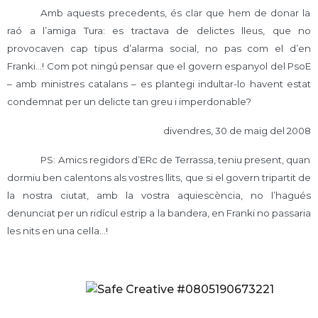
Amb aquests precedents, és clar que hem de donar la
raó a l’amiga Tura: es tractava de delictes lleus, que no
provocaven cap tipus d’alarma social, no pas com el d’en
Franki…! Com pot ningú pensar que el govern espanyol del PsoE
– amb ministres catalans – es plantegi indultar-lo havent estat
condemnat per un delicte tan greu i imperdonable?
divendres, 30 de maig del 2008
PS: Amics regidors d’ERc de Terrassa, teniu present, quan
dormiu ben calentons als vostres llits, que si el govern tripartit de
la nostra ciutat, amb la vostra aquiescència, no l’hagués
denunciat per un ridícul estrip a la bandera, en Franki no passaria
les nits en una cel·la…!