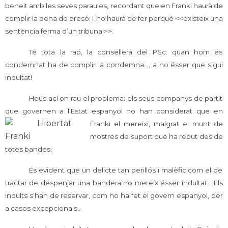
beneït amb les seves paraules, recordant que en Franki haurà de
complir la pena de presó. I ho haurà de fer perquè <<existeix una
sentència ferma d’un tribunal>>.
Té tota la raó, la consellera del PSc: quan hom és
condemnat ha de complir la condemna…, a no ésser que sigui
indultat!
Heus ací on rau el problema: els seus companys de partit
que governen a l’Estat espanyol no han considerat qu
e en
Franki el mereixi, malgrat el munt de
mostres de suport que ha rebut des de
totes bandes.
És evident que un delicte tan perillós i malèfic com el de
tractar de despenjar una bandera no mereix ésser indultat… Els
indults s’han de reservar, com ho ha fet el govern espanyol, per
a casos excepcionals…