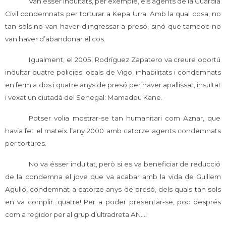
Van ésser indultats, per exemple, els agents de la Guàrdia
Civil condemnats per torturar a Kepa Urra. Amb la qual cosa, no
tan sols no van haver d’ingressar a presó, sinó que tampoc no
van haver d’abandonar el cos.
Igualment, el 2005, Rodríguez Zapatero va creure oportú
indultar quatre policies locals de Vigo, inhabilitats i condemnats
en ferm a dos i quatre anys de presó per haver apallissat, insultat
i vexat un ciutadà del Senegal: Mamadou Kane.
Potser volia mostrar-se tan humanitari com Aznar, que
havia fet el mateix l’any 2000 amb catorze agents condemnats
per tortures.
No va ésser indultat, però si es va beneficiar de reducció
de la condemna el jove que va acabar amb la vida de Guillem
Agulló, condemnat a catorze anys de presó, dels quals tan sols
en va complir…quatre! Per a poder presentar-se, poc després
com a regidor per al grup d’ultradreta AN…!