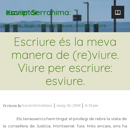
Xavier Serrahima: escriptor
Escriure, llegir, analitzar. veure, viure i reviure
Escriure és la meva
manera de (re)viure.
Viure per escriure:
esviure.
XavierSerrahima
|
maig 30, 2008
|
8:58 pm
Written by
Els terrassencs hem tingut el privilegi de rebre la visita de
la consellera de Justícia, Montserrat Tura. Més encara, ens ha