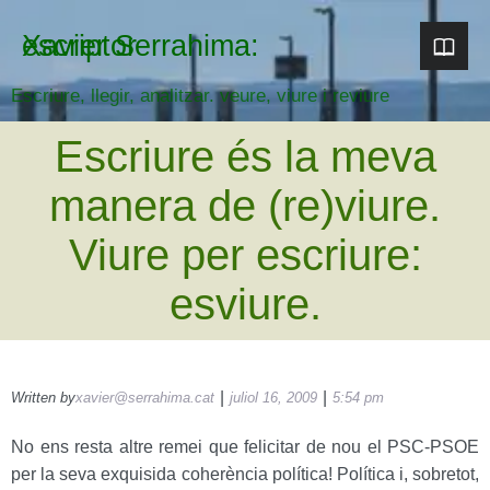
Xavier Serrahima: escriptor
Escriure, llegir, analitzar. veure, viure i reviure
Escriure és la meva
manera de (re)viure.
Viure per escriure:
esviure.
|
|
Written by
xavier@serrahima.cat
juliol 16, 2009
5:54 pm
No ens resta altre remei que felicitar de nou el PSC-PSOE
per la seva exquisida coherència política! Política i, sobretot,