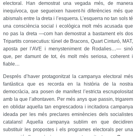
electoral. Han demostrat una vegada més, de manera
inequívoca, que segueixen havent-hi diferències més que
abismals entre la dreta i l’esquerra. L’esquerra no tan sols té
una consciència social i ecològica molt més acusada que
no pas la dreta —com han demostrat a bastament els dos
Tripartits consecutius: túnel de Bracons, Quart Cinturó, MAT,
aposta per l’AVE i menysteniment de Rodalies…— sinó
que, per damunt de tot, és molt més seriosa, coherent i
fiable…
Després d’haver protagonitzat la campanya electoral més
fantàstica que es recorda en la història de la nostra
democràcia, ara posen de manifest l’estricta escrupolositat
amb la que l’afrontaven. Per més anys que passin, trigarem
en oblidar aquella tan engrescadora i incitadora campanya
ideada per les més preclares eminències dels socialistes
catalans! Aquella campanya sublim en que decidiren
substituir les propostes i els programes electorals per una