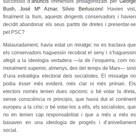
successió d’
anuncis
immensos protagonitzats per
George
Bush, José Mª Aznar, Silvio Berlusconi
! Havien vist,
finalment la llum, aquests dirigents conservadors i havien
decidit abandonar els seus partits de dretes i presentar-se
pel PSC?
Malauradament, havia estat un miratge: no es tractava que
els conservadors haguessin recobrat el seny i s’haguessin
afegit a la ideologia vertadera —la de l’esquerra, com no:
moralment superior, almenys, des del temps de Marx— sinó
d’una estratègia electoral dels socialistes. El missatge no
podia ésser més evident, més clar ni més primari. Els
electors només tenien dues opcions: o bé votar la dreta,
sense consciència ni principis, que havia dut el continent
europeu a la crisi; o bé votar-los a ells, els socialistes, que
no en tenien cap responsabilitat i que a més a més es
basaven en una ideologia de progrés i d’anivellament
social.