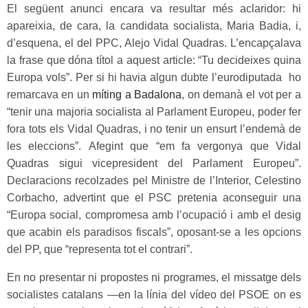
El següent anunci encara va resultar més aclaridor: hi
apareixia, de cara, la candidata socialista, Maria Badia, i,
d’esquena, el del PPC, Alejo Vidal Quadras. L’encapçalava
la frase que dóna títol a aquest article: “Tu decideixes quina
Europa vols”. Per si hi havia algun dubte l’eurodiputada ho
remarcava en un
míting a Badalona
, on de
manà el vot per a
“tenir una majoria socialista al Parlament Europeu, poder fer
fora tots els Vidal Quadras, i no tenir un ensurt l’endemà de
les eleccions”. Afegint que “em fa vergonya que Vidal
Quadras sigui vicepresident del Parlament Europeu”.
Declaracions recolzades pel Ministre de l’Interior, Celestino
Corbacho, advertint que el PSC pretenia aconseguir una
“Europa social, compromesa amb l’ocupació i amb el desig
que acabin els paradisos fiscals”, oposant-se a les opcions
del PP, que “representa tot el contrari”.
En no presentar ni propostes ni programes, el missatge dels
socialistes catalans —en la línia del vídeo del PSOE on es