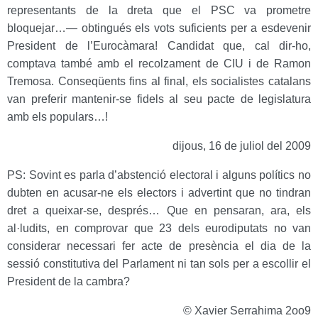
representants de la dreta que el PSC va prometre
bloquejar…— obtingués els vots suficients per a esdevenir
President de l’Eurocàmara! Candidat que, cal dir-ho,
comptava també amb el recolzament de CIU i de Ramon
Tremosa. Conseqüents fins al final, els socialistes catalans
van preferir mantenir-se fidels al seu pacte de legislatura
amb els populars…!
dijous, 16 de juliol del 2009
PS: Sovint es parla d’abstenció electoral i alguns polítics no
dubten en acusar-ne els electors i advertint que no tindran
dret a queixar-se, després… Que en pensaran, ara, els
al·ludits, en comprovar que 23 dels eurodiputats no van
considerar necessari fer acte de presència el dia de la
sessió constitutiva del Parlament ni tan sols per a escollir el
President de la cambra?
© Xavier Serrahima 2oo9