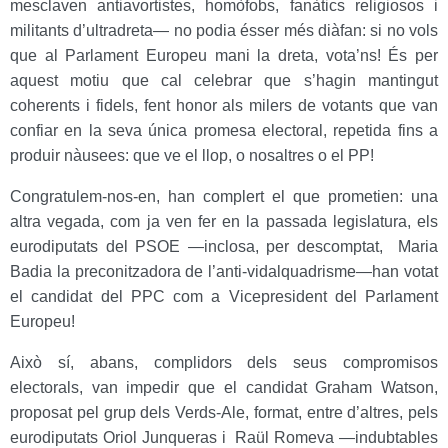
mesclaven antiavortistes, homòfobs, fanàtics religiosos i
militants d’ultradreta— no podia ésser més diàfan: si no vols
que al Parlament Europeu mani la dreta, vota’ns! És per
aquest motiu que cal celebrar que s’hagin mantingut
coherents i fidels, fent honor als milers de votants que van
confiar en la seva única promesa electoral, repetida fins a
produir nàusees: que ve el llop, o nosaltres o el PP!
Congratulem-nos-en, han complert el que prometien: una
altra vegada, com ja ven fer en la passada legislatura, els
eurodiputats del PSOE —inclosa, per descomptat, Maria
Badia la preconitzadora de l’anti-vidalquadrisme—han votat
el candidat del PPC com a Vicepresident del Parlament
Europeu!
Això sí, abans, complidors dels seus compromisos
electorals, van impedir que el candidat Graham Watson,
proposat pel grup dels Verds-Ale, format, entre d’altres, pels
eurodiputats Oriol Junqueras i Raül Romeva —indubtables