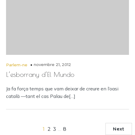
novembre 21, 2012
Parlem-ne
L’esborrany d’El Mundo
Ja fa força temps que vam deixar de creure en l’oasi
català —tant el cas Palau de[…]
1
2
3
…
8
Next