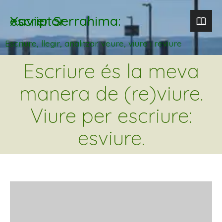
Xavier Serrahima: escriptor
Escriure, llegir, analitzar. veure, viure i reviure
Escriure és la meva
manera de (re)viure.
Viure per escriure:
esviure.