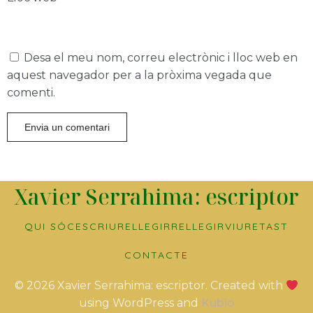
Desa el meu nom, correu electrònic i lloc web en
aquest navegador per a la pròxima vegada que
comenti.
Xavier Serrahima: escriptor
QUI SÓC
ESCRIURE
LLEGIR
RELLEGIR
VIURE
TAST
CONTACTE
© 2026 Xavier Serrahima: escriptor. Created with
using WordPress and
Kubio