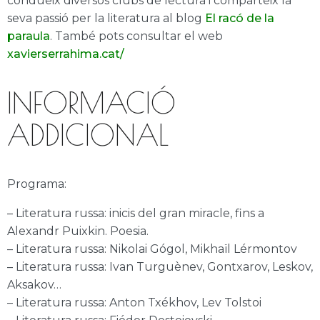
condueix diversos clubs de lectura i comparteix la
seva passió per la literatura al blog
El racó de la
paraula
. També pots consultar el web
xavierserrahima.cat/
INFORMACIÓ
ADDICIONAL
Programa:
– Literatura russa: inicis del gran miracle, fins a
Alexandr Puixkin. Poesia.
– Literatura russa: Nikolai Gógol, Mikhaïl Lérmontov
– Literatura russa: Ivan Turguènev, Gontxarov, Leskov,
Aksakov…
– Literatura russa: Anton Txékhov, Lev Tolstoi