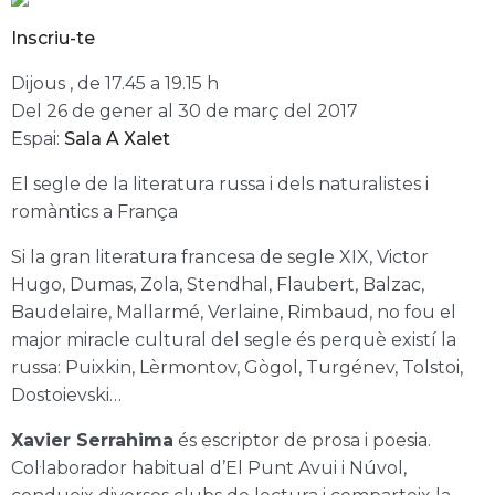
Inscriu-te
Dijous , de 17.45 a 19.15 h
Del 26 de gener al 30 de març del 2017
Espai:
Sala A Xalet
El segle de la literatura russa i dels naturalistes i
romàntics a França
Si la gran literatura francesa de segle XIX, Victor
Hugo, Dumas, Zola, Stendhal, Flaubert, Balzac,
Baudelaire, Mallarmé, Verlaine, Rimbaud, no fou el
major miracle cultural del segle és perquè existí la
russa: Puixkin, Lèrmontov, Gògol, Turgénev, Tolstoi,
Dostoievski…
Xavier Serrahima
és escriptor de prosa i poesia.
Col·laborador habitual d’El Punt Avui i Núvol,