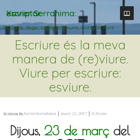
Xavier Serrahima: escriptor
Escriure, llegir, analitzar. veure, viure i reviure
Escriure és la meva
manera de (re)viure.
Viure per escriure:
esviure.
XavierSerrahima
|
març 22, 2017
|
8:16 am
Written by
Dijous,
23 de març
del