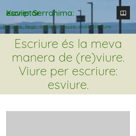
Xavier Serrahima: escriptor
Escriure, llegir, analitzar. veure, viure i reviure
Escriure és la meva
manera de (re)viure.
Viure per escriure:
esviure.