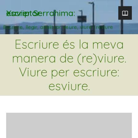
Xavier Serrahima: escriptor
Escriure, llegir, analitzar. veure, viure i reviure
Escriure és la meva
manera de (re)viure.
Viure per escriure:
esviure.