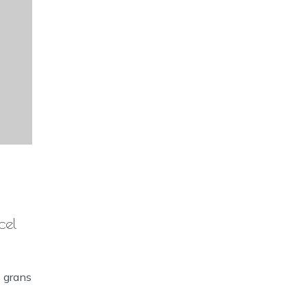
cel
s grans