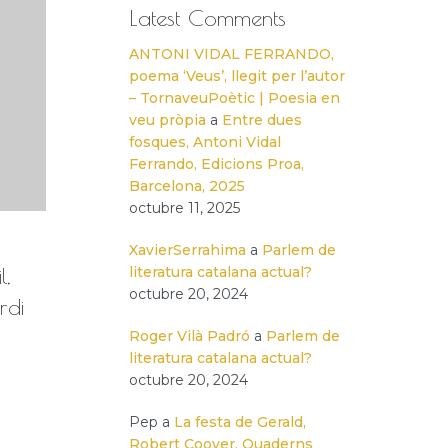
Latest Comments
ANTONI VIDAL FERRANDO,
poema ‘Veus’, llegit per l’autor
– TornaveuPoètic | Poesia en
veu pròpia
a
Entre dues
fosques, Antoni Vidal
Ferrando, Edicions Proa,
Barcelona, 2025
octubre 11, 2025
XavierSerrahima
a
Parlem de
l,
literatura catalana actual?
octubre 20, 2024
rdi
Roger Vilà Padró
a
Parlem de
literatura catalana actual?
octubre 20, 2024
Pep
a
La festa de Gerald,
Robert Coover, Quaderns