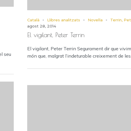
-
-
-
Català
Llibres analitzats
Novel·la
Terrin, Pe
agost 28, 2014
El vigilant, Peter Terrin
El vigilant, Peter Terrin Segurament dir que vivi
el seu
món que, malgrat l’indeturable creixement de les