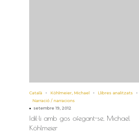
-
-
-
Català
Köhlmeier, Michael
Llibres analitzats
Narració / narracions
setembre 19, 2012
Idil·li amb gos ofegant-se, Michael
Köhlmeier