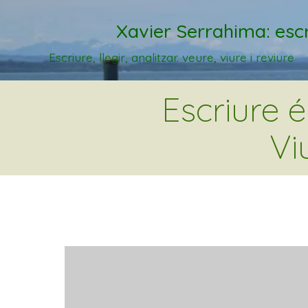
Xavier Serrahima: escr
Escriure, llegir, analitzar. veure, viure i reviure
Escriure 
Vi