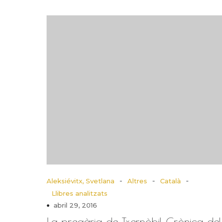
-
-
-
Aleksiévitx, Svetlana
Altres
Català
Llibres analitzats
abril 29, 2016
La pregària de Txernòbil Crònica del 