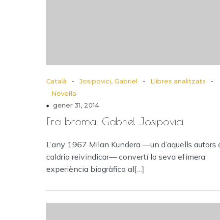
-
-
-
Català
Josipovici, Gabriel
Llibres analitzats
Novel·la
gener 31, 2014
Era broma, Gabriel Josipovici
L’any 1967 Milan Kundera —un d’aquells autors 
caldria reivindicar— convertí la seva efímera
experiència biogràfica al[…]