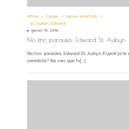
-
-
-
Altres
Català
Llibres analitzats
St. Aubyn, Edward
gener 19, 2016
No tinc paraules, Edward St. Aubyn
No tinc paraules, Edward St. Aubyn El jurat ja té 
veredicte? No crec que hi[…]