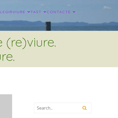
LLEGIR
VIURE
TAST
CONTACTE
(re)viure.
re.