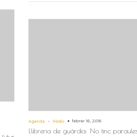
-
febrer 16, 2016
Agenda
Ràdio
Llibreria de guàrdia: No tinc paraules
futur,