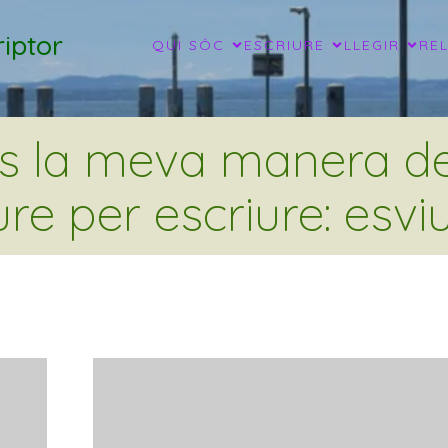
iptor
QUI SÓC
ESCRIURE
LLEGIR
RE
és la meva manera de 
ure per escriure: esviu