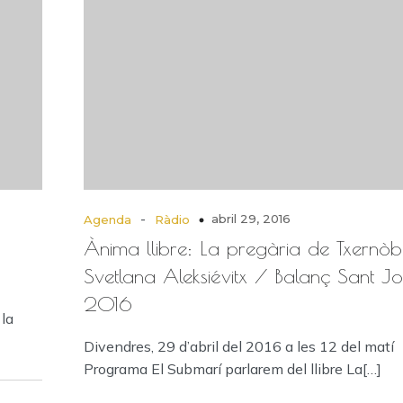
-
abril 29, 2016
Agenda
Ràdio
Ànima llibre: La pregària de Txernòbi
Svetlana Aleksiévitx / Balanç Sant Jo
2016
la
Divendres, 29 d’abril del 2016 a les 12 del matí
Programa El Submarí parlarem del llibre La[…]