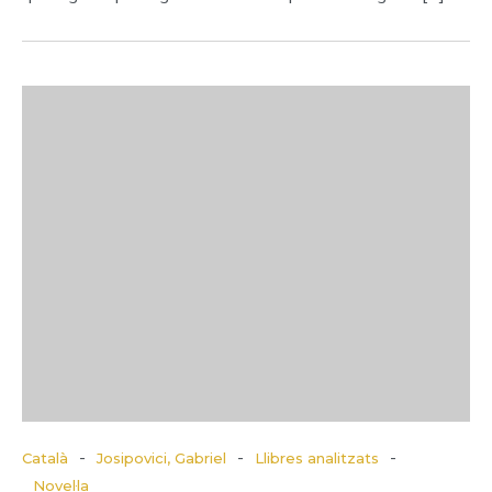
-
-
-
Català
Josipovici, Gabriel
Llibres analitzats
Novel·la