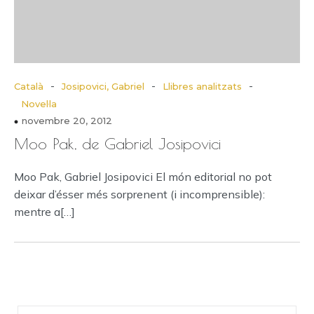
-
-
-
Català
Josipovici, Gabriel
Llibres analitzats
Novel·la
novembre 20, 2012
Moo Pak, de Gabriel Josipovici
Moo Pak, Gabriel Josipovici El món editorial no pot
deixar d’ésser més sorprenent (i incomprensible):
mentre a[…]