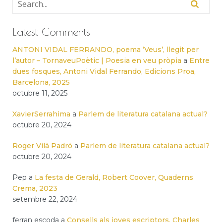
Latest Comments
ANTONI VIDAL FERRANDO, poema ‘Veus’, llegit per
l’autor – TornaveuPoètic | Poesia en veu pròpia
a
Entre
dues fosques, Antoni Vidal Ferrando, Edicions Proa,
Barcelona, 2025
octubre 11, 2025
XavierSerrahima
a
Parlem de literatura catalana actual?
octubre 20, 2024
Roger Vilà Padró
a
Parlem de literatura catalana actual?
octubre 20, 2024
Pep
a
La festa de Gerald, Robert Coover, Quaderns
Crema, 2023
setembre 22, 2024
ferran escoda
a
Consells als joves escriptors, Charles