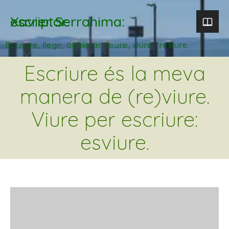
Xavier Serrahima: escriptor
Escriure, llegir, analitzar. veure, viure i reviure
Escriure és la meva
manera de (re)viure.
Viure per escriure:
esviure.