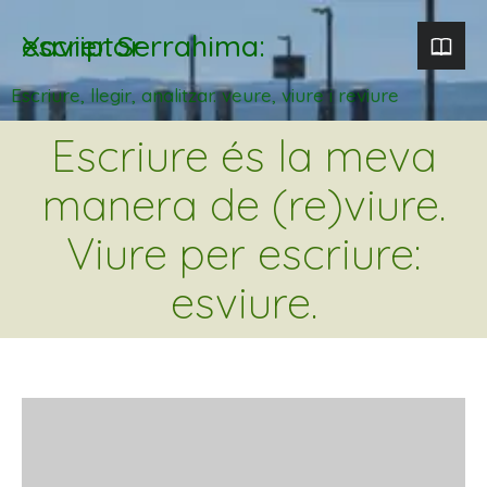
Xavier Serrahima: escriptor
Escriure, llegir, analitzar. veure, viure i reviure
Escriure és la meva
manera de (re)viure.
Viure per escriure:
esviure.