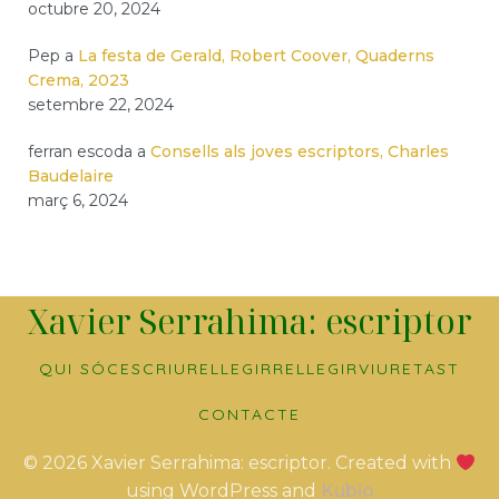
octubre 20, 2024
Pep
a
La festa de Gerald, Robert Coover, Quaderns
Crema, 2023
setembre 22, 2024
ferran escoda
a
Consells als joves escriptors, Charles
Baudelaire
març 6, 2024
Xavier Serrahima: escriptor
QUI SÓC
ESCRIURE
LLEGIR
RELLEGIR
VIURE
TAST
CONTACTE
© 2026 Xavier Serrahima: escriptor. Created with
using WordPress and
Kubio