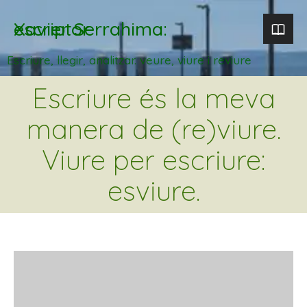
Xavier Serrahima: escriptor
Escriure, llegir, analitzar. veure, viure i reviure
Escriure és la meva
manera de (re)viure.
Viure per escriure:
esviure.