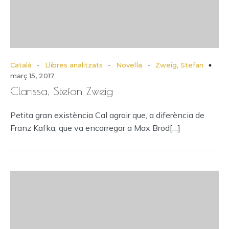
-
-
-
Català
Llibres analitzats
Novel·la
Zweig, Stefan
març 15, 2017
Clarissa, Stefan Zweig
Petita gran existència Cal agrair que, a diferència de
Franz Kafka, que va encarregar a Max Brod[…]