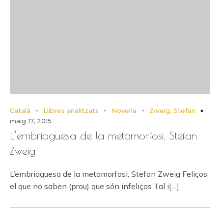
-
-
-
Català
Llibres analitzats
Novel·la
Zweig, Stefan
maig 17, 2015
L’embriaguesa de la metamorfosi, Stefan
Zweig
L’embriaguesa de la metamorfosi, Stefan Zweig Feliços
el que no saben (prou) que són infeliços Tal i[…]