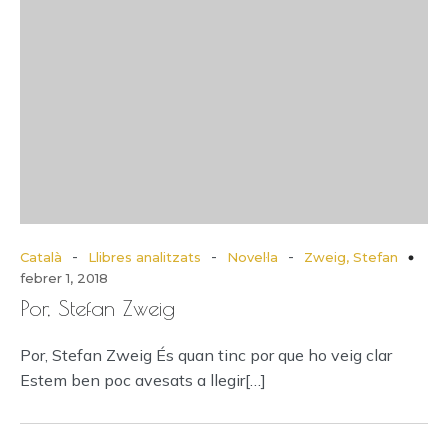
-
-
-
Català
Llibres analitzats
Novel·la
Zweig, Stefan
febrer 1, 2018
Por, Stefan Zweig
Por, Stefan Zweig És quan tinc por que ho veig clar
Estem ben poc avesats a llegir[…]