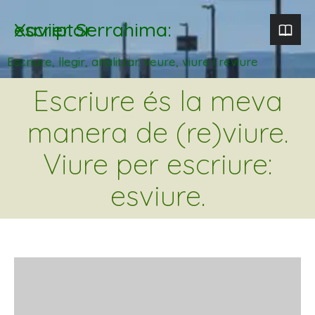
Xavier Serrahima: escriptor
Escriure, llegir, analitzar. veure, viure i reviure
Escriure és la meva
manera de (re)viure.
Viure per escriure:
esviure.