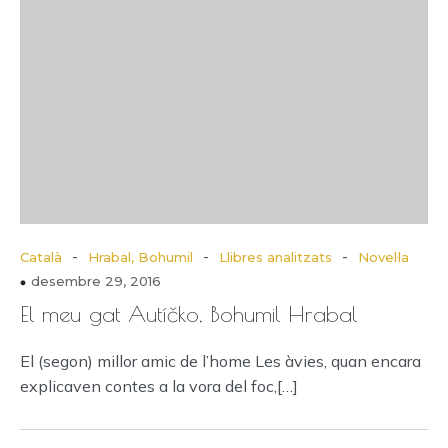
-
-
-
Català
Hrabal, Bohumil
Llibres analitzats
Novel·la
desembre 29, 2016
El meu gat Autíčko, Bohumil Hrabal
El (segon) millor amic de l’home Les àvies, quan encara
explicaven contes a la vora del foc,[…]