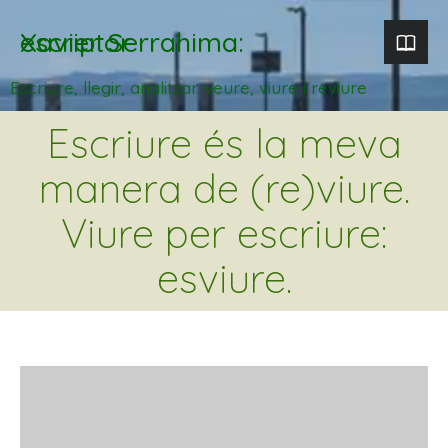
Xavier Serrahima: escriptor
Escriure, llegir, analitzar. veure, viure i reviure
Escriure és la meva
manera de (re)viure.
Viure per escriure:
esviure.