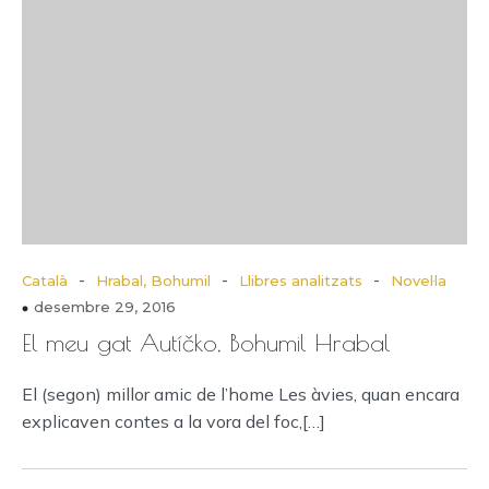
-
-
-
Català
Hrabal, Bohumil
Llibres analitzats
Novel·la
desembre 29, 2016
El meu gat Autíčko, Bohumil Hrabal
El (segon) millor amic de l’home Les àvies, quan encara
explicaven contes a la vora del foc,[…]