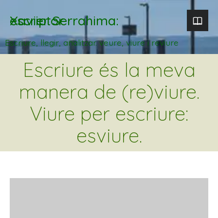
Xavier Serrahima: escriptor
Escriure, llegir, analitzar. veure, viure i reviure
Escriure és la meva
manera de (re)viure.
Viure per escriure:
esviure.