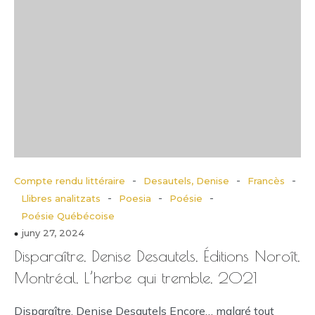
-
-
-
Compte rendu littéraire
Desautels, Denise
Francès
-
-
-
Llibres analitzats
Poesia
Poésie
Poésie Québécoise
juny 27, 2024
Disparaître, Denise Desautels, Éditions Noroît,
Montréal, L’herbe qui tremble, 2021
Disparaître, Denise Desautels Encore… malgré tout