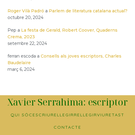
Roger Vilà Padró
a
Parlem de literatura catalana actual?
octubre 20, 2024
Pep
a
La festa de Gerald, Robert Coover, Quaderns
Crema, 2023
setembre 22, 2024
ferran escoda
a
Consells als joves escriptors, Charles
Baudelaire
març 6, 2024
Xavier Serrahima: escriptor
QUI SÓC
ESCRIURE
LLEGIR
RELLEGIR
VIURE
TAST
CONTACTE