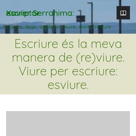
Xavier Serrahima: escriptor
Escriure, llegir, analitzar. veure, viure i reviure
Escriure és la meva
manera de (re)viure.
Viure per escriure:
esviure.