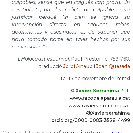
culpables, sense que en calgués cap prova. Un
cas típic (…) on el veredicte de culpable es va
justificar perquè “si bien se ignora su
intervención directa en saqueos, robos,
detenciones y asesinatos, es de suponer que
haya tomado parte en tales hechos por sus
convicciones”.
»
L’Holocaust espanyol
, Paul Preston, p. 759-760,
traducció
Jordi Ainaud
i
Joan Quesada
12 i 13 de novembre del mmxi
©
Xavier Serrahima
2011
www.racodelaparaula.cat
www.xavierserrrahima.cat
@Xavierserrahima
orcid.org/0000-0003-3528-4499
Veure la llista completa d’
autors
i
autores
i
títols