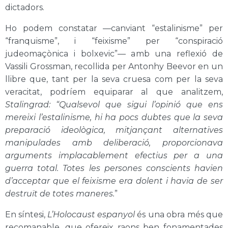
dictadors.
Ho podem constatar —canviant “estalinisme” per
“franquisme”, i “feixisme” per “conspiració
judeomaçònica i bolxevic”— amb una reflexió de
Vassili Grossman, recollida per Antonhy Beevor en un
llibre que, tant per la seva cruesa com per la seva
veracitat, podríem equiparar al que analitzem,
Stalingrad: “Qualsevol que sigui l’opinió que ens
mereixi l’estalinisme, hi ha pocs dubtes que la seva
preparació ideològica, mitjançant alternatives
manipulades amb deliberació, proporcionava
arguments implacablement efectius per a una
guerra total. Totes les persones conscients havien
d’acceptar que el feixisme era dolent i havia de ser
destruït de totes maneres.
”
En síntesi,
L’Holocaust espanyol
és una obra més que
recomanable, que ofereix raons ben fonamentades