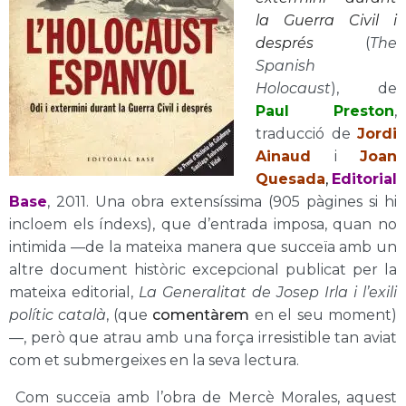
la Guerra Civil i
després
(
The
Spanish
Holocaust
), de
Paul Preston
,
traducció de
Jordi
Ainaud
i
Joan
Quesada
,
Editorial
Base
, 2011. Una obra extensíssima (905 pàgines si hi
incloem els índexs), que d’entrada imposa, quan no
intimida —de la mateixa manera que succeïa amb un
altre document històric excepcional publicat per la
mateixa editorial,
La Generalitat de Josep Irla i l’exili
polític català
, (que
comentàrem
en el seu moment)
—, però que atrau amb una força irresistible tan aviat
com et submergeixes en la seva lectura.
Com succeïa amb l’obra de Mercè Morales, aquest