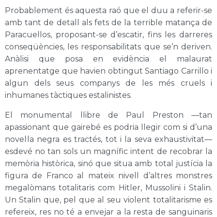
Probablement és aquesta raó que el duu a referir-se
amb tant de detall als fets de la terrible matança de
Paracuellos, proposant-se d’escatir, fins les darreres
conseqüències, les responsabilitats que se’n deriven.
Anàlisi que posa en evidència el malaurat
aprenentatge que havien obtingut Santiago Carrillo i
algun dels seus companys de les més cruels i
inhumanes tàctiques estalinistes.
El monumental llibre de Paul Preston —tan
apassionant que gairebé es podria llegir com si d’una
novel·la negra es tractés, tot i la seva exhaustivitat—
esdevé no tan sols un magnífic intent de recobrar la
memòria històrica, sinó que situa amb total justícia la
figura de Franco al mateix nivell d’altres monstres
megalòmans totalitaris com Hitler, Mussolini i Stalin.
Un Stalin que, pel que al seu violent totalitarisme es
refereix, res no té a envejar a la resta de sanguinaris