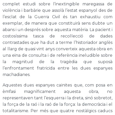
complet estudi sobre l’inextingible maregassa de
violència i barbàrie que assolà l’estat espanyol des de
l’esclat de la Guerra Civil és tan exhaustiu com
exemplar, de manera que constituirà sens dubte un
abans i un després sobre aquesta matèria. La pacient i
costosíssima tasca de recol·lecció de dades
contrastades que ha dut a terme l’historiador anglès
al llarg de quasi vint anys converteix aquesta obra en
una eina de consulta i de referència ineludible sobre
la magnitud de la tragèdia que suposà
l’enfrontament fratricida entre les dues espanyes
machadianes.
Aquestes dues espanyes caïnites que, com posa en
èmfasi magníficament aquesta obra, no
representaven tant l’esquerra i la dreta, sinó sobretot,
la força de la raó i la raó de la força: la democràcia i el
totalitarisme. Per més que quatre nostàlgics caducs