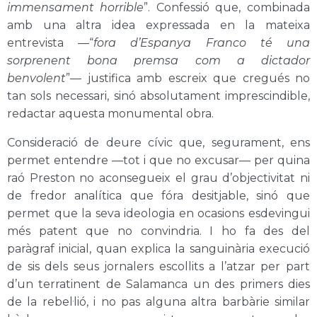
immensament horrible
”. Confessió que, combinada
amb una altra idea expressada en la mateixa
entrevista —“
fora d’Espanya Franco té una
sorprenent bona premsa com a dictador
benvolent
”— justifica amb escreix que cregués no
tan sols necessari, sinó absolutament imprescindible,
redactar aquesta monumental obra.
Consideració de deure cívic que, segurament, ens
permet entendre —tot i que no excusar— per quina
raó Preston no aconsegueix el grau d’objectivitat ni
de fredor analítica que fóra desitjable, sinó que
permet que la seva ideologia en ocasions esdevingui
més patent que no convindria. I ho fa des del
paràgraf inicial, quan explica la sanguinària execució
de sis dels seus jornalers escollits a l’atzar per part
d’un terratinent de Salamanca un des primers dies
de la rebel·lió, i no pas alguna altra barbàrie similar