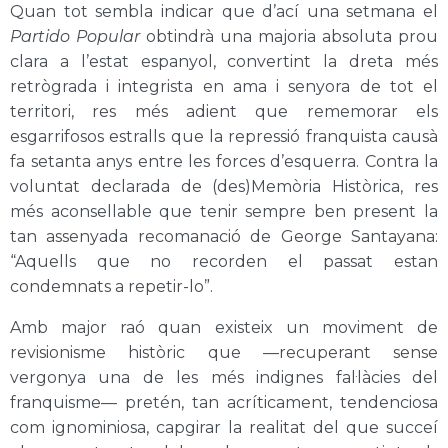
Quan tot sembla indicar que d’ací una setmana el
Partido Popular
obtindrà una majoria absoluta prou
clara a l’estat espanyol, convertint la dreta més
retrògrada i integrista en ama i senyora de tot el
territori, res més adient que rememorar els
esgarrifosos estralls que la repressió franquista causà
fa setanta anys entre les forces d’esquerra. Contra la
voluntat declarada de (des)Memòria Històrica, res
més aconsellable que tenir sempre ben present la
tan assenyada recomanació de George Santayana:
“Aquells que no recorden el passat estan
condemnats a repetir-lo”.
Amb major raó quan existeix un moviment de
revisionisme històric que —recuperant sense
vergonya una de les més indignes fal·làcies del
franquisme— pretén, tan acríticament, tendenciosa
com ignominiosa, capgirar la realitat del que succeí