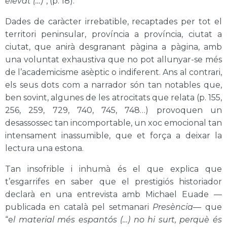
elevat (…)
”, (p. 18).
Dades de caràcter irrebatible, recaptades per tot el
territori peninsular, província a província, ciutat a
ciutat, que anirà desgranant pàgina a pàgina, amb
una voluntat exhaustiva que no pot allunyar-se més
de l’academicisme asèptic o indiferent. Ans al contrari,
els seus dots com a narrador són tan notables que,
ben sovint, algunes de les atrocitats que relata (p. 155,
256, 259, 729, 740, 745, 748…) provoquen un
desassossec tan incomportable, un xoc emocional tan
intensament inassumible, que et força a deixar la
lectura una estona.
Tan insofrible i inhumà és el que explica que
t’esgarrifes en saber que el prestigiós historiador
declarà en una entrevista amb Michael Euade —
publicada en català pel setmanari
Presència
— que
“e
l material més espantós (…) no hi surt, perquè és