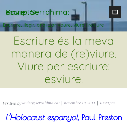
Xavier Serrahima: escriptor
Escriure, llegir, analitzar. veure, viure i reviure
Escriure és la meva
manera de (re)viure.
Viure per escriure:
esviure.
xavier@serrahima.cat
|
novembre 13, 2011
|
10:20 pm
Written by
L’Holocaust espanyol
, Paul Preston