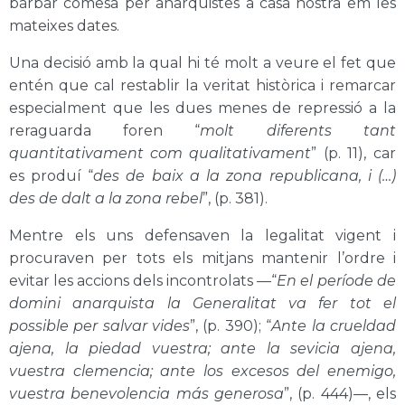
bàrbar comesa per anarquistes a casa nostra em les
mateixes dates.
Una decisió amb la qual hi té molt a veure el fet que
entén que cal restablir la veritat històrica i remarcar
especialment que les dues menes de repressió a la
reraguarda foren “
molt diferents tant
quantitativament com qualitativament
” (p. 11), car
es produí “
des de baix a la zona republicana, i (…)
des de dalt a la zona rebel
”, (p. 381).
Mentre els uns defensaven la legalitat vigent i
procuraven per tots els mitjans mantenir l’ordre i
evitar les accions dels incontrolats —“
En el període de
domini anarquista la Generalitat va fer tot el
possible per salvar vides
”, (p. 390); “
Ante la crueldad
ajena, la piedad vuestra; ante la sevicia ajena,
vuestra clemencia; ante los excesos del enemigo,
vuestra benevolencia más generosa
”, (p. 444)—, els