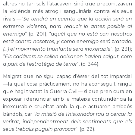
altres no tan sols l’atacaven, sinó que preconitzaven
la violència més atroç i sanguinària contra els seus
rivals —“
Se tendrá en cuenta que la acción será en
extremo violenta, para reducir lo antes posible al
enemigo
” (p. 201); “
aquél que no está con nosotros
está contra nosotros, y como enemigo será tratado.
(…) el movimiento triunfante será inoxerabl
e
”. (p. 231);
“
Els cadàvers se solien deixar on havien caigut, com
a part de l’estratègia de terror
”, (p. 344).
Malgrat que no sigui capaç d’ésser del tot imparcial
—la qual cosa pràcticament no ha aconseguit ningú
que hagi tractat la Guerra Civil— si que pren cura en
exposar i denunciar amb la mateixa contundència la
inexcusable crueltat amb la que actuaren ambdós
bàndols, car “
la missió de l’historiador rau a cercar la
veritat, independentment dels sentiments que els
seus treballs puguin provocar
”, (p. 22).