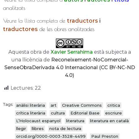
analitzats
Veure la llista completa de
traductors
i
traductores
de les obres analitzades
Aquesta obra de
Xavier Serrahima
està subjecta a
una llicència de
Reconeixement-NoComercial-
SenseObraDerivada 4.0 Internacional (CC BY-NC-ND
4.0)
Lectures:
22
Tags:
anàlisi literària
art
Creative Commons
critica
crítica literària
cultura
Editorial Base
escriure
L’Holocaust espanyol
literatura
literatura en català
llegir
llibres
nota de lectura
orcid.org/0000-0003-3528-4499
Paul Preston