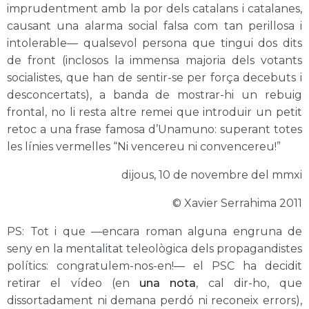
imprudentment amb la por dels catalans i catalanes,
causant una alarma social falsa com tan perillosa i
intolerable— qualsevol persona que tingui dos dits
de front (inclosos la immensa majoria dels votants
socialistes, que han de sentir-se per força decebuts i
desconcertats), a banda de mostrar-hi un rebuig
frontal, no li resta altre remei que introduir un petit
retoc a una frase famosa d’Unamuno: superant totes
les línies vermelles “Ni vencereu ni convencereu!”
dijous, 10 de novembre del mmxi
© Xavier Serrahima 2011
PS: Tot i que —encara roman alguna engruna de
seny en la mentalitat teleològica dels propagandistes
polítics: congratulem-nos-en!— el PSC ha decidit
retirar el vídeo (en
una nota
, cal dir-ho, que
dissortadament ni demana perdó ni reconeix errors),