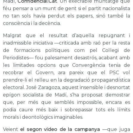
Madí,
Confidencial.Cat
. Un execrable muntatge que
féu pensar a un munt de gent si el partit nacionalista
no tan sols havia perdut els papers, sinó també la
consciència i la decència.
Malgrat que el resultat d’aquella repugnant i
inadmissible iniciativa —criticada amb raó per la resta
de formacions polítiques com pel Col·legi de
Periodistes— fou palesament desastrós, acabant amb
les limitades opcions que Convergència tenia de
recobrar el Govern, ara pareix que el PSC vol
prendre-li el relleu en la degradació propagandística
electoral. José Zaragoza, aquest insensible i desnortat
epígon socialista de Madí, s’ha proposat demostrar
que, per més que semblés impossible, encara es
podia caure més baix i sobrepassar tots els límits
morals i deontològics imaginables.
Veient
el segon vídeo de la campanya
—que juga