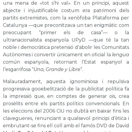
una mena de «tot s’hi val». En un principi, aquest
abjecte i injustificable costum era patrimoni dels
partits extremistes, com la xenòfoba Plataforma per
Catalunya —que preconitzava un tan enigmàtic com
preocupant “primer els de casa”— o la
ultranacionalista espanyola UPyD —que té la tan
noble i democràtica pretensió d’abolir les Comunitats
Autònomes i convertir únicament en oficial la
lengua
común
espanyola, retornant l’Estat espanyol a
l’esgarrifosa “
Una, Grande y Libre
”.
Malauradament, aquesta ignominiosa i repulsiva
progressiva gooebelització de la publicitat política fa
la impressió que, en comptes de generar ois, crea
prosèlits entre els partits polítics convencionals. En
les eleccions del 2006 CiU no dubtà en baixar fins les
clavegueres, renunciant a qualsevol principi d’ètica i
embrutant-se fins ell coll amb el famós DVD de David