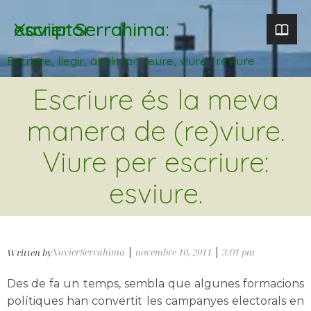
Xavier Serrahima: escriptor
Escriure, llegir, analitzar. veure, viure i reviure
Escriure és la meva
manera de (re)viure.
Viure per escriure:
esviure.
XavierSerrahima
|
novembre 10, 2011
|
3:01 pm
Written by
Des de fa un temps, sembla que algunes formacions
polítiques han convertit les campanyes electorals en