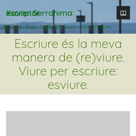
Xavier Serrahima: escriptor
Escriure, llegir, analitzar. veure, viure i reviure
Escriure és la meva
manera de (re)viure.
Viure per escriure:
esviure.