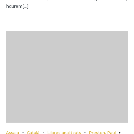
haurem[…]
-
-
-
Assaig
Català
Llibres analitzats
Preston, Paul