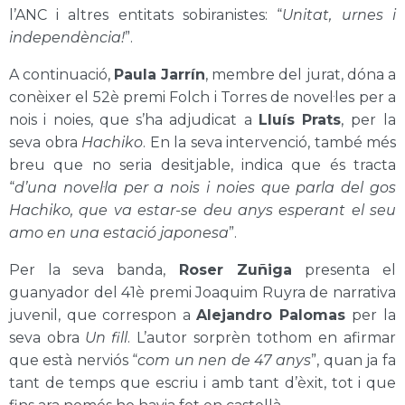
l’ANC i altres entitats sobiranistes: “
Unitat, urnes i
independència!
”.
A continuació,
Paula Jarrín
, membre del jurat, dóna a
conèixer el 52è premi Folch i Torres de novel·les per a
nois i noies, que s’ha adjudicat a
Lluís Prats
, per la
seva obra
Hachiko
. En la seva intervenció, també més
breu que no seria desitjable, indica que és tracta
“
d’una novel·la per a nois i noies que parla del gos
Hachiko, que va estar-se deu anys esperant el seu
amo en una estació japonesa
”.
Per la seva banda,
Roser Zuñiga
presenta el
guanyador del 41è premi Joaquim Ruyra de narrativa
juvenil, que correspon a
Alejandro Palomas
per la
seva obra
Un fill
. L’autor sorprèn tothom en afirmar
que està nerviós “
com un nen de 47 anys
”, quan ja fa
tant de temps que escriu i amb tant d’èxit, tot i que