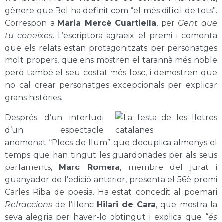
gènere que Bel ha definit com “el més difícil de tots”.
Correspon a
Maria Mercè Cuartiella
, per
Gent que
tu coneixes
. L’escriptora agraeix el premi i comenta
que els relats estan protagonitzats per personatges
molt propers, que ens mostren el tarannà més noble
però també el seu costat més fosc, i demostren que
no cal crear personatges excepcionals per explicar
grans històries.
Després d’un interludi
d’un espectacle
anomenat “Plecs de llum”, que decuplica almenys el
temps que han tingut les guardonades per als seus
parlaments,
Marc Romera
, membre del jurat i
guanyador de l’edició anterior, presenta el 56è premi
Carles Riba de poesia. Ha estat concedit al poemari
Refraccions
de l’illenc
Hilari de Cara
, que mostra la
seva alegria per haver-lo obtingut i explica que “
és