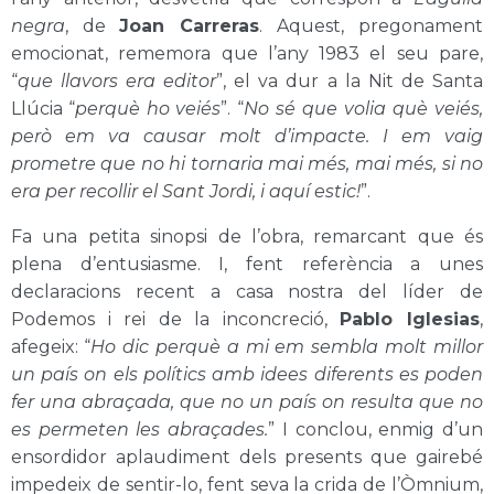
negra
, de
Joan Carreras
. Aquest, pregonament
emocionat, rememora que l’any 1983 el seu pare,
“
que llavors era editor
”, el va dur a la Nit de Santa
Llúcia “
perquè ho veiés
”. “
No sé que volia què veiés,
però em va causar molt d’impacte. I em vaig
prometre que no hi tornaria mai més, mai més, si no
era per recollir el Sant Jordi, i aquí estic!
”.
Fa una petita sinopsi de l’obra, remarcant que és
plena d’entusiasme. I, fent referència a unes
declaracions recent a casa nostra del líder de
Podemos i rei de la inconcreció,
Pablo Iglesias
,
afegeix: “
Ho dic perquè a mi em sembla molt millor
un país on els polítics amb idees diferents es poden
fer una abraçada, que no un país on resulta que no
es permeten les abraçades.
” I conclou, enmig d’un
ensordidor aplaudiment dels presents que gairebé
impedeix de sentir-lo, fent seva la crida de l’Òmnium,