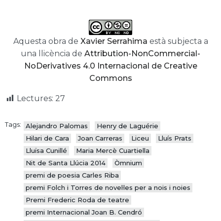
Aquesta obra de
Xavier Serrahima
està subjecta a
una llicència de
Attribution-NonCommercial-
NoDerivatives 4.0 Internacional de Creative
Commons
Lectures:
27
Tags:
Alejandro Palomas
Henry de Laguérie
Hilari de Cara
Joan Carreras
Liceu
Lluís Prats
Lluïsa Cunillé
Maria Mercè Cuartiella
Nit de Santa Llúcia 2014
Òmnium
premi de poesia Carles Riba
premi Folch i Torres de novel·les per a nois i noies
Premi Frederic Roda de teatre
premi Internacional Joan B. Cendró