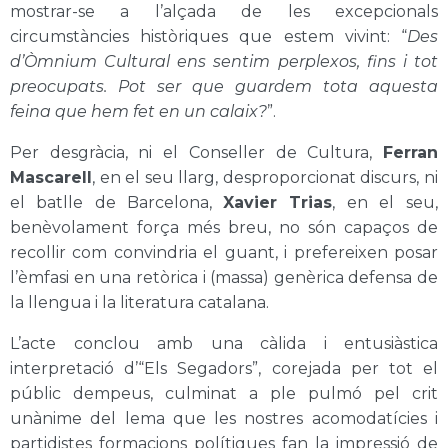
mostrar-se a l’alçada de les excepcionals
circumstàncies històriques que estem vivint: “
Des
d’Òmnium Cultural ens sentim perplexos, fins i tot
preocupats. Pot ser que guardem tota aquesta
feina que hem fet en un calaix?
”.
Per desgràcia, ni el Conseller de Cultura,
Ferran
Mascarell
, en el seu llarg, desproporcionat discurs, ni
el batlle de Barcelona,
Xavier Trias
, en el seu,
benèvolament força més breu, no són capaços de
recollir com convindria el guant, i prefereixen posar
l’èmfasi en una retòrica i (massa) genèrica defensa de
la llengua i la literatura catalana.
L’acte conclou amb una càlida i entusiàstica
interpretació d’“Els Segadors”, corejada per tot el
públic dempeus, culminat a ple pulmó pel crit
unànime del lema que les nostres acomodatícies i
partidistes formacions polítiques fan la impressió de