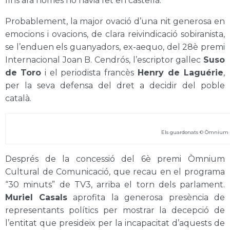
fins ara només ho havia fet en castellà.
Probablement, la major ovació d’una nit generosa en
emocions i ovacions, de clara reivindicació sobiranista,
se l’enduen els guanyadors, ex-aequo, del 28è premi
Internacional Joan B. Cendrós, l’escriptor gallec
Suso
de Toro
i el periodista francès
Henry de Laguérie
,
per la seva defensa del dret a decidir del poble
català.
Els guardonats © Òmnium 
Després de la concessió del 6è premi Òmnium
Cultural de Comunicació, que recau en el programa
“30 minuts” de TV3, arriba el torn dels parlament.
Muriel Casals
aprofita la generosa presència de
representants polítics per mostrar la decepció de
l’entitat que presideix per la incapacitat d’aquests de