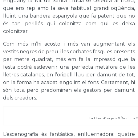
Enguany la Nit de Santa Llúcia se celebra al Liceu,
que ens rep amb la seva habitual grandiloqüència,
lluint una bandera espanyola que fa patent que no
és tan perillós qui colonitza com qui es deixa
colonitzar.
Com més m’hi acosto i més van augmentant els
vestits negres de preu i les corbates fosques presents
per metre quadrat, més em fa la impressió que la
festa podrà esdevenir una perfecta metàfora de les
lletres catalanes, on l’oripell lluu per damunt de tot,
on la forma ha acabat engolint el fons. Certament, hi
són tots, però predominen els gestors per damunt
dels creadors.
La Llum d’un país © Òmnium C
L’escenografia és fantàstica, enlluernadora: quatre