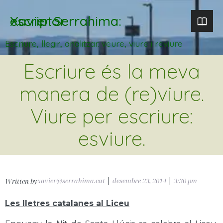
Xavier Serrahima: escriptor
Escriure, llegir, analitzar. veure, viure i reviure
Escriure és la meva
manera de (re)viure.
Viure per escriure:
esviure.
xavier@serrahima.cat
|
desembre 23, 2014
|
3:30 pm
Written by
Les lletres catalanes al Liceu