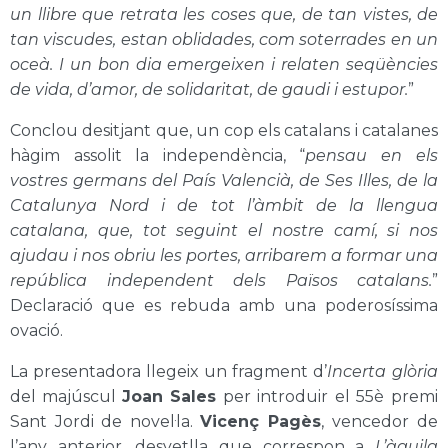
un llibre que retrata les coses que, de tan vistes, de
tan viscudes, estan oblidades, com soterrades en un
oceà. I un bon dia emergeixen i relaten seqüències
de vida, d’amor, de solidaritat, de gaudi i estupor.
”
Conclou desitjant que, un cop els catalans i catalanes
hàgim assolit la independència, “
pensau en els
vostres germans del País Valencià, de Ses Illes, de la
Catalunya Nord i de tot l’àmbit de la llengua
catalana, que, tot seguint el nostre camí, si nos
ajudau i nos obriu les portes, arribarem a formar una
república independent dels Països catalans.
”
Declaració que es rebuda amb una poderosíssima
ovació.
La presentadora llegeix un fragment d’
Incerta glòria
del majúscul
Joan Sales
per introduir el 55è premi
Sant Jordi de novel·la.
Vicenç Pagès
, vencedor de
l’any anterior, desvetlla que correspon a
L’àguila