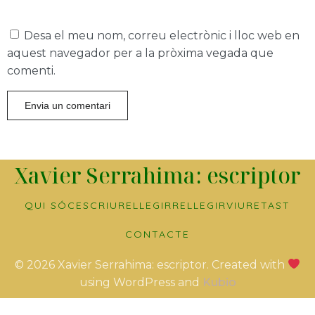
Desa el meu nom, correu electrònic i lloc web en
aquest navegador per a la pròxima vegada que
comenti.
Xavier Serrahima: escriptor
QUI SÓC
ESCRIURE
LLEGIR
RELLEGIR
VIURE
TAST
CONTACTE
© 2026 Xavier Serrahima: escriptor. Created with
using WordPress and
Kubio