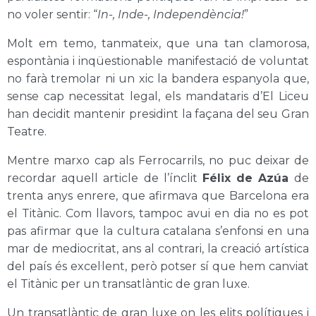
no voler sentir: “
In-, Inde-, Independència!
”
Molt em temo, tanmateix, que una tan clamorosa,
espontània i inqüestionable manifestació de voluntat
no farà tremolar ni un xic la bandera espanyola que,
sense cap necessitat legal, els mandataris d’El Liceu
han decidit mantenir presidint la façana del seu Gran
Teatre.
Mentre marxo cap als Ferrocarrils, no puc deixar de
recordar aquell article de l’ínclit
Félix de Azúa
de
trenta anys enrere, que afirmava que Barcelona era
el Titànic. Com llavors, tampoc avui en dia no es pot
pas afirmar que la cultura catalana s’enfonsi en una
mar de mediocritat, ans al contrari, la creació artística
del país és excel·lent, però potser sí que hem canviat
el Titànic per un transatlàntic de gran luxe.
Un transatlàntic de gran luxe on les elits polítiques i