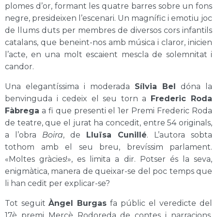
plomes d’or, formant les quatre barres sobre un fons
negre, presideixen l’escenari. Un magnífic i emotiu joc
de llums duts per membres de diversos cors infantils
catalans, que beneint-nos amb música i claror, inicien
l’acte, en una molt escaient mescla de solemnitat i
candor.
Una elegantíssima i moderada
Sílvia Bel
dóna la
benvinguda i cedeix el seu torn a
Frederic Roda
Fàbrega
a fi que presenti el 1er Premi Frederic Roda
de teatre, que el jurat ha concedit, entre 54 originals,
a l’obra
Boira
, de
Lluïsa Cunillé
. L’autora sobta
tothom amb el seu breu, brevíssim parlament.
«Moltes gràcies!», es limita a dir. Potser és la seva,
enigmàtica, manera de queixar-se del poc temps que
li han cedit per explicar-se?
Tot seguit
Àngel Burgas
fa públic el veredicte del
17è premi Mercè Rodoreda de contes i narracions,