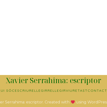
Xavier Serrahima: escriptor
UI SÓC
ESCRIURE
LLEGIR
RELLEGIR
VIURE
TAST
CONTACT
er Serrahima: escriptor. Created with
using WordPres