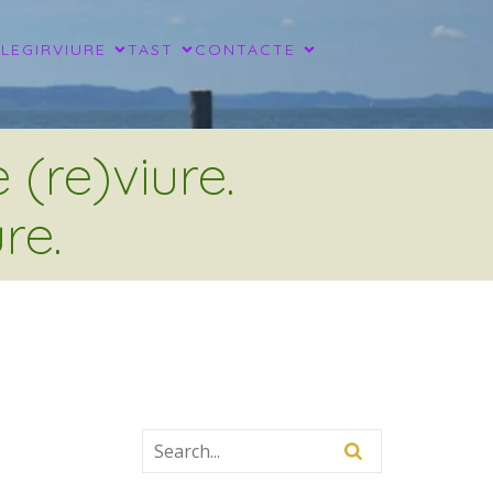
LLEGIR
VIURE
TAST
CONTACTE
(re)viure.
re.