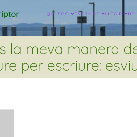
iptor
QUI SÓC
ESCRIURE
LLEGIR
RE
és la meva manera de 
ure per escriure: esviu