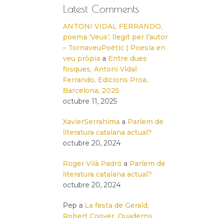
Latest Comments
ANTONI VIDAL FERRANDO,
poema ‘Veus’, llegit per l’autor
– TornaveuPoètic | Poesia en
veu pròpia
a
Entre dues
fosques, Antoni Vidal
Ferrando, Edicions Proa,
Barcelona, 2025
octubre 11, 2025
XavierSerrahima
a
Parlem de
literatura catalana actual?
octubre 20, 2024
Roger Vilà Padró
a
Parlem de
literatura catalana actual?
octubre 20, 2024
Pep
a
La festa de Gerald,
Robert Coover, Quaderns