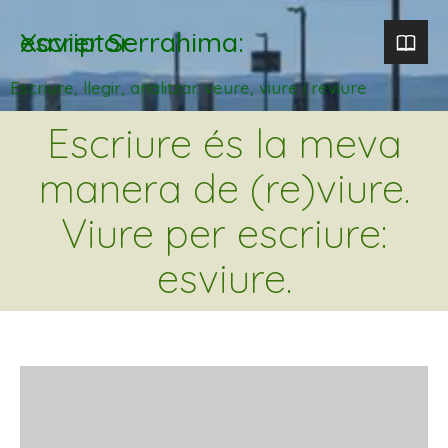
Xavier Serrahima: escriptor
Escriure, llegir, analitzar. veure, viure i reviure
Escriure és la meva
manera de (re)viure.
Viure per escriure:
esviure.