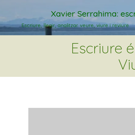
Xavier Serrahima: escr
Escriure, llegir, analitzar. veure, viure i reviure
Escriure 
Vi