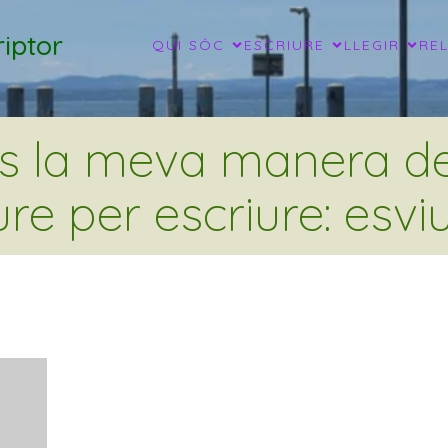
iptor
QUI SÓC
ESCRIURE
LLEGIR
RE
és la meva manera de 
ure per escriure: esviu