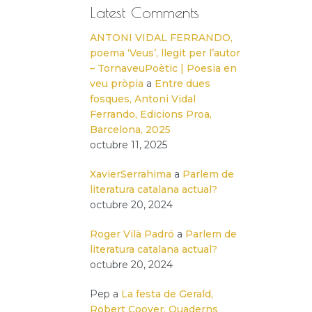
Latest Comments
ANTONI VIDAL FERRANDO,
poema ‘Veus’, llegit per l’autor
– TornaveuPoètic | Poesia en
veu pròpia
a
Entre dues
fosques, Antoni Vidal
Ferrando, Edicions Proa,
Barcelona, 2025
octubre 11, 2025
XavierSerrahima
a
Parlem de
literatura catalana actual?
octubre 20, 2024
Roger Vilà Padró
a
Parlem de
literatura catalana actual?
octubre 20, 2024
Pep
a
La festa de Gerald,
Robert Coover, Quaderns