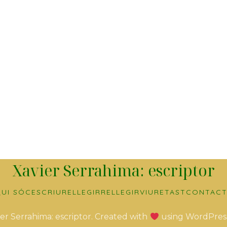
Xavier Serrahima: escriptor
UI SÓC
ESCRIURE
LLEGIR
RELLEGIR
VIURE
TAST
CONTACT
er Serrahima: escriptor. Created with
using WordPres