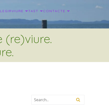
LLEGIR
VIURE
TAST
CONTACTE
(re)viure.
re.