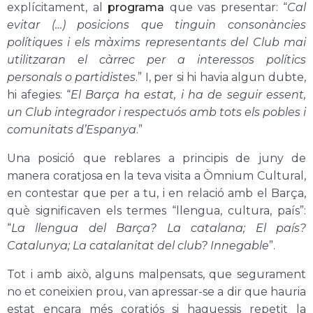
explícitament, al
programa
que vas presentar: “
Cal
evitar (…) posicions que tinguin consonàncies
polítiques i els màxims representants del Club mai
utilitzaran el càrrec per a interessos polítics
personals o partidistes
.” I, per si hi havia algun dubte,
hi afegies: “
El Barça ha estat, i ha de seguir essent,
un Club integrador i respectuós amb tots els pobles i
comunitats d’Espanya
.”
Una posició que reblares a principis de juny de
manera coratjosa en la teva visita a Òmnium Cultural,
en contestar que per a tu, i en relació amb el Barça,
què significaven els termes “llengua, cultura, país”:
“
La llengua del Barça? La catalana; El país?
Catalunya; La catalanitat del club? Innegable
”.
Tot i amb això, alguns malpensats, que segurament
no et coneixien prou, van apressar-se a dir que hauria
estat encara més coratjós si haguessis repetit la