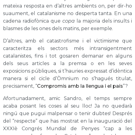
mateixa resposta en d’altres ambients on, per dir-ho
suaument, el catalanisme no desperta tanta. En una
cadena radiofònica que
copa
la majoria dels insults i
blasmes de les ones dels matins, per exemple.
D’altres, amb el catastrofisme i el victimisme que
caracteritza els sectors més intransigentment
catalanistes, fins i tot gosaren demanar en alguns
dels seus articles a la premsa o en les seves
exposicions públiques, si t’hauries expressat d’idèntica
manera si el cicle d’Òmnium no s’hagués titulat,
precisament, “
Compromís amb la llengua i el país
”?
Afortunadament, amic Sandro, el temps sempre
acaba posant les coses al seu lloc! Ja no quedarà
ningú que pugui malpensar o tenir dubtes! Després
del “respecte” que has mostrat en la inauguració del
XXXIè Congrés Mundial de Penyes “cap a les