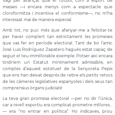
Vagi per avançat que el futbol, com a esport de
masses —i encara menys com a espectacle que
cloroformitza i incentiva el conformisme—, no m’ha
interessat mai de manera especial.
Amb tot, no puc més que afanyar-me a felicitar-te
per haver complert tan estrictament les promeses
que vas fer en període electoral. Tant de bo l’amic
José Luis Rodríguez Zapatero hagués estat capaç de
seguir el teu immillorable exemple. Potser així encara
tindríem un Estatut mínimament admissible, en
comptes d’aquest
estatuet
de la Senyoreta Pepis
que ens han deixat després de rebre els
petits
retocs
de les càmeres legislatives espanyoles i dels seus tan
comprensius òrgans judicials!
La teva gran promesa electoral —per no dir l’única,
car a nivell esportiu era complicat prometre millores…
— era “no entrar en política”. Ho indicaves, prou