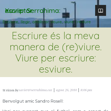
Xavier Serrahima: escriptor
Escriure, llegir, analitzar. veure, viure i reviure
Escriure és la meva
manera de (re)viure.
Viure per escriure:
esviure.
xavier@serrahima.cat
|
agost 26, 2010
|
8:06 pm
Written by
Benvolgut amic Sandro Rosell: