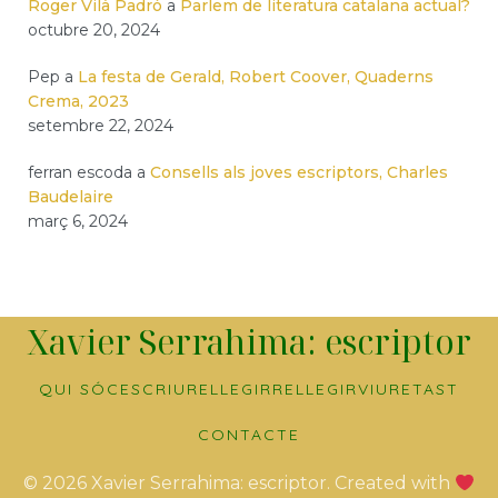
Roger Vilà Padró
a
Parlem de literatura catalana actual?
octubre 20, 2024
Pep
a
La festa de Gerald, Robert Coover, Quaderns
Crema, 2023
setembre 22, 2024
ferran escoda
a
Consells als joves escriptors, Charles
Baudelaire
març 6, 2024
Xavier Serrahima: escriptor
QUI SÓC
ESCRIURE
LLEGIR
RELLEGIR
VIURE
TAST
CONTACTE
© 2026 Xavier Serrahima: escriptor. Created with