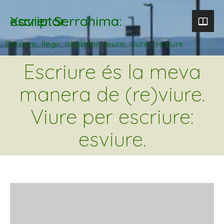
Xavier Serrahima: escriptor
Escriure, llegir, analitzar. veure, viure i reviure
Escriure és la meva
manera de (re)viure.
Viure per escriure:
esviure.