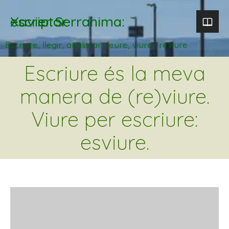
Xavier Serrahima: escriptor
Escriure, llegir, analitzar. veure, viure i reviure
Escriure és la meva
manera de (re)viure.
Viure per escriure:
esviure.