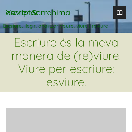
Xavier Serrahima: escriptor
Escriure, llegir, analitzar. veure, viure i reviure
Escriure és la meva
manera de (re)viure.
Viure per escriure:
esviure.