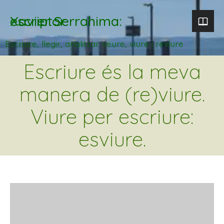
Xavier Serrahima: escriptor
Escriure, llegir, analitzar. veure, viure i reviure
Escriure és la meva
manera de (re)viure.
Viure per escriure:
esviure.