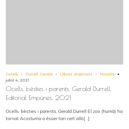
-
-
-
Català
Durrell, Gerald
Llibres analitzats
Novel·la
juliol 4, 2021
Ocells, bèsties i parents, Gerald Durrell,
Editorial Empúries, 2021
Ocells, bèsties i parents, Gerald Durrell El zoo (humà) ha
tornat Acostuma a ésser tan cert allò[…]