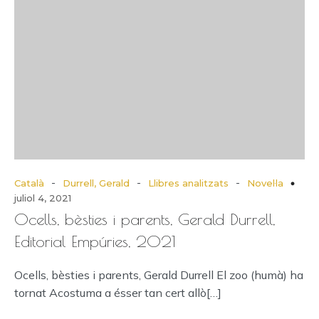
-
-
-
Català
Durrell, Gerald
Llibres analitzats
Novel·la
juliol 4, 2021
Ocells, bèsties i parents, Gerald Durrell,
Editorial Empúries, 2021
Ocells, bèsties i parents, Gerald Durrell El zoo (humà) ha
tornat Acostuma a ésser tan cert allò[…]