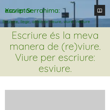
Xavier Serrahima: escriptor
Escriure, llegir, analitzar. veure, viure i reviure
Escriure és la meva
manera de (re)viure.
Viure per escriure:
esviure.