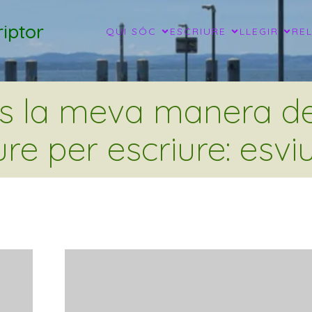
iptor
QUI SÓC
ESCRIURE
LLEGIR
RE
és la meva manera de 
ure per escriure: esviu