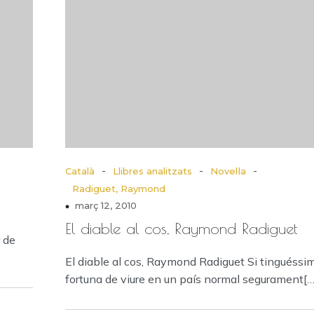
-
-
-
Català
Llibres analitzats
Novel·la
Radiguet, Raymond
març 12, 2010
El diable al cos, Raymond Radiguet
r de
El diable al cos, Raymond Radiguet Si tinguéssim
fortuna de viure en un país normal segurament[…