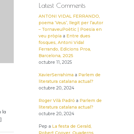
Latest Comments
ANTONI VIDAL FERRANDO,
poema ‘Veus’, llegit per l’autor
– TornaveuPoètic | Poesia en
veu pròpia
a
Entre dues
fosques, Antoni Vidal
Ferrando, Edicions Proa,
Barcelona, 2025
octubre 11, 2025
XavierSerrahima
a
Parlem de
literatura catalana actual?
octubre 20, 2024
Roger Vilà Padró
a
Parlem de
literatura catalana actual?
 la
octubre 20, 2024
]
Pep
a
La festa de Gerald,
Robert Coover, Quaderns