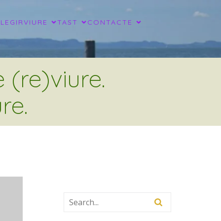
LLEGIR
VIURE
TAST
CONTACTE
(re)viure.
re.