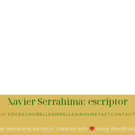
Xavier Serrahima: escriptor
UI SÓC
ESCRIURE
LLEGIR
RELLEGIR
VIURE
TAST
CONTACT
er Serrahima: escriptor. Created with
using WordPres