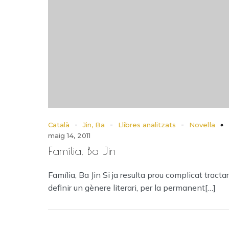
-
-
-
Català
Jin, Ba
Llibres analitzats
Novel·la
maig 14, 2011
Família, Ba Jin
Família, Ba Jin Si ja resulta prou complicat tracta
definir un gènere literari, per la permanent[…]