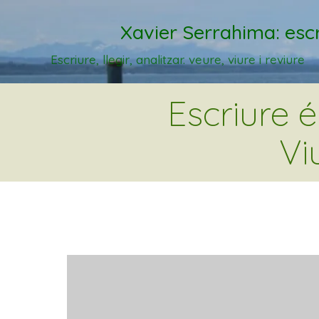
Xavier Serrahima: escr
Escriure, llegir, analitzar. veure, viure i reviure
Escriure 
Vi