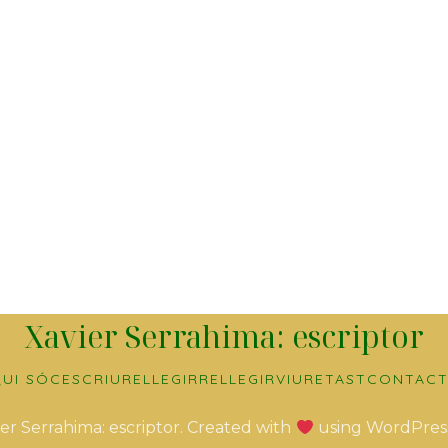
Xavier Serrahima: escriptor
UI SÓC
ESCRIURE
LLEGIR
RELLEGIR
VIURE
TAST
CONTACT
er Serrahima: escriptor. Created with
using WordPres