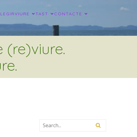
LLEGIR
VIURE
TAST
CONTACTE
(re)viure.
re.