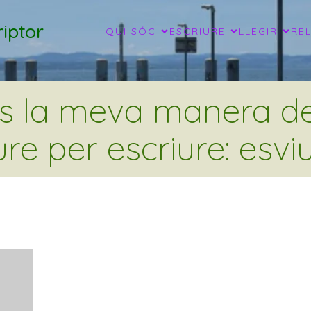
iptor
QUI SÓC
ESCRIURE
LLEGIR
RE
és la meva manera de 
ure per escriure: esviu