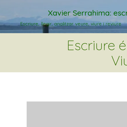
Xavier Serrahima: escr
Escriure, llegir, analitzar. veure, viure i reviure
Escriure 
Vi