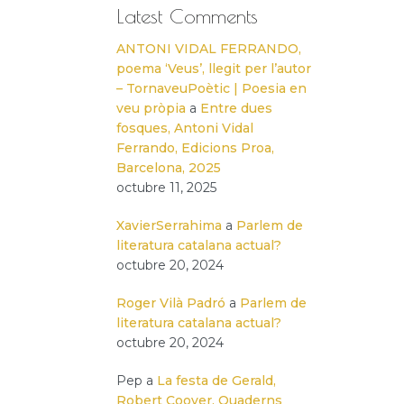
Latest Comments
ANTONI VIDAL FERRANDO,
poema ‘Veus’, llegit per l’autor
– TornaveuPoètic | Poesia en
veu pròpia
a
Entre dues
fosques, Antoni Vidal
Ferrando, Edicions Proa,
Barcelona, 2025
octubre 11, 2025
XavierSerrahima
a
Parlem de
literatura catalana actual?
octubre 20, 2024
Roger Vilà Padró
a
Parlem de
literatura catalana actual?
octubre 20, 2024
Pep
a
La festa de Gerald,
Robert Coover, Quaderns