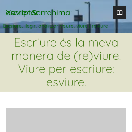
Xavier Serrahima: escriptor
Escriure, llegir, analitzar. veure, viure i reviure
Escriure és la meva
manera de (re)viure.
Viure per escriure:
esviure.