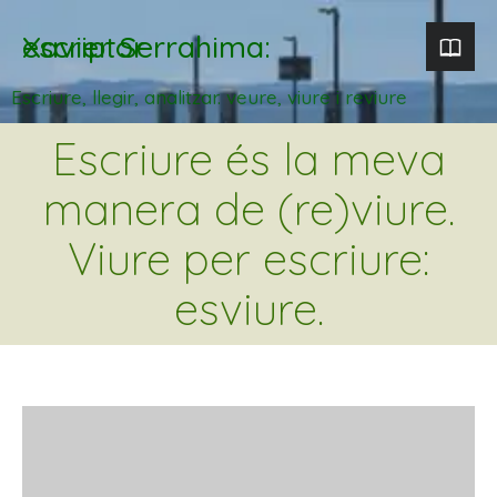
Xavier Serrahima: escriptor
Escriure, llegir, analitzar. veure, viure i reviure
Escriure és la meva
manera de (re)viure.
Viure per escriure:
esviure.