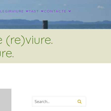
LLEGIR
VIURE
TAST
CONTACTE
(re)viure.
re.