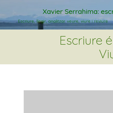
Xavier Serrahima: escr
Escriure, llegir, analitzar. veure, viure i reviure
Escriure 
Vi