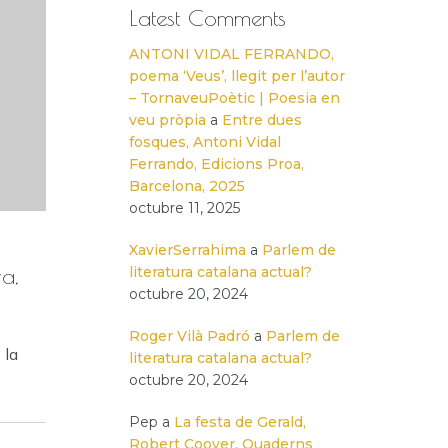
Latest Comments
ANTONI VIDAL FERRANDO,
poema ‘Veus’, llegit per l’autor
– TornaveuPoètic | Poesia en
veu pròpia
a
Entre dues
fosques, Antoni Vidal
Ferrando, Edicions Proa,
Barcelona, 2025
octubre 11, 2025
XavierSerrahima
a
Parlem de
ra,
literatura catalana actual?
octubre 20, 2024
Roger Vilà Padró
a
Parlem de
 la
literatura catalana actual?
octubre 20, 2024
Pep
a
La festa de Gerald,
Robert Coover, Quaderns