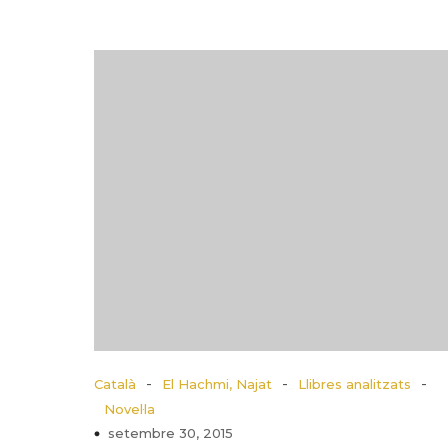
-
-
-
Català
El Hachmi, Najat
Llibres analitzats
Novel·la
setembre 30, 2015