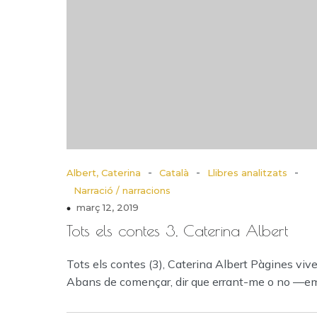
-
-
-
Albert, Caterina
Català
Llibres analitzats
Narració / narracions
març 12, 2019
Tots els contes 3, Caterina Albert
Tots els contes (3), Caterina Albert Pàgines viv
Abans de començar, dir que errant-me o no —e