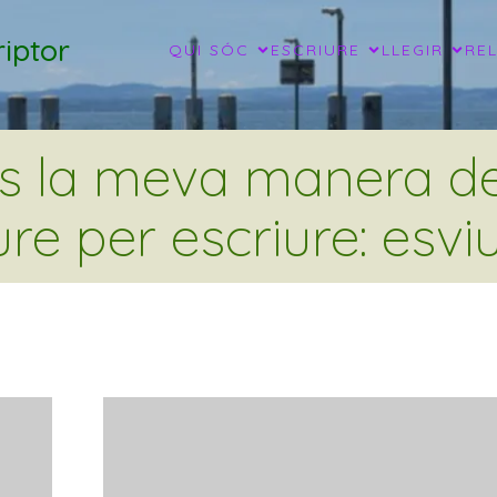
iptor
QUI SÓC
ESCRIURE
LLEGIR
RE
és la meva manera de 
ure per escriure: esviu