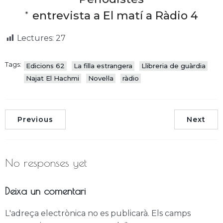
*
entrevista a El matí a Ràdio 4
Lectures:
27
Tags:
Edicions 62
La filla estrangera
Llibreria de guàrdia
Najat El Hachmi
Novel·la
ràdio
Previous
Next
No responses yet
Deixa un comentari
L'adreça electrònica no es publicarà.
Els camps