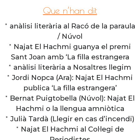
Que n’han dit
*
anàlisi literària al Racó de la paraula
/ Núvol
*
Najat El Hachmi guanya el premi
Sant Joan amb ‘La filla estrangera
*
anàlisi literària a Nosaltres llegim
*
Jordi Nopca (Ara): Najat El Hachmi
publica ‘La filla estrangera’
*
Bernat Puigtobella (Núvol): Najat El
Hachmi o la llengua amniòtica
*
Julià Tardà (Llegir en cas d’incendi)
*
Najat El Hachmi al Col·legi de
Periodistes