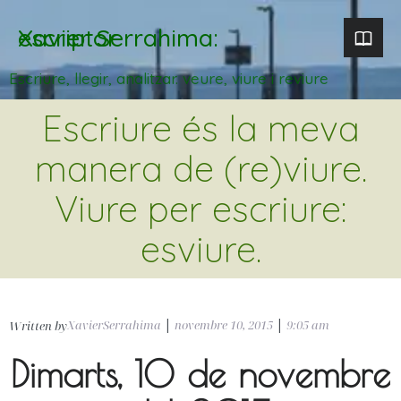
Xavier Serrahima: escriptor
Escriure, llegir, analitzar. veure, viure i reviure
Escriure és la meva
manera de (re)viure.
Viure per escriure:
esviure.
XavierSerrahima
|
novembre 10, 2015
|
9:05 am
Written by
Dimarts, 10 de novembre