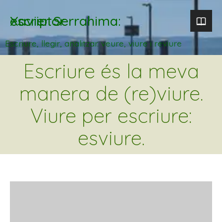
Xavier Serrahima: escriptor
Escriure, llegir, analitzar. veure, viure i reviure
Escriure és la meva
manera de (re)viure.
Viure per escriure:
esviure.