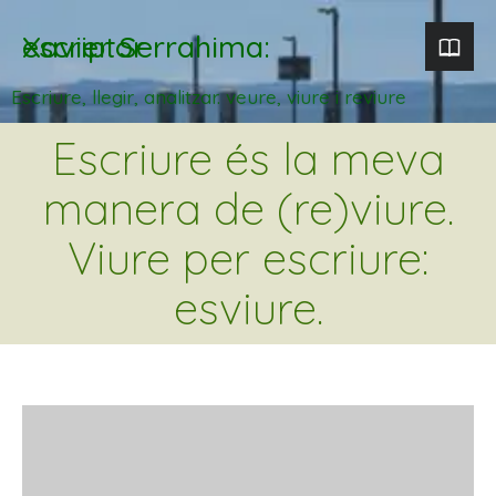
Xavier Serrahima: escriptor
Escriure, llegir, analitzar. veure, viure i reviure
Escriure és la meva
manera de (re)viure.
Viure per escriure:
esviure.