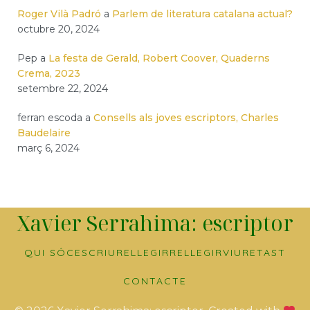
Roger Vilà Padró
a
Parlem de literatura catalana actual?
octubre 20, 2024
Pep
a
La festa de Gerald, Robert Coover, Quaderns
Crema, 2023
setembre 22, 2024
ferran escoda
a
Consells als joves escriptors, Charles
Baudelaire
març 6, 2024
Xavier Serrahima: escriptor
QUI SÓC
ESCRIURE
LLEGIR
RELLEGIR
VIURE
TAST
CONTACTE