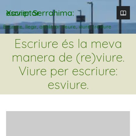
Xavier Serrahima: escriptor
Escriure, llegir, analitzar. veure, viure i reviure
Escriure és la meva
manera de (re)viure.
Viure per escriure:
esviure.