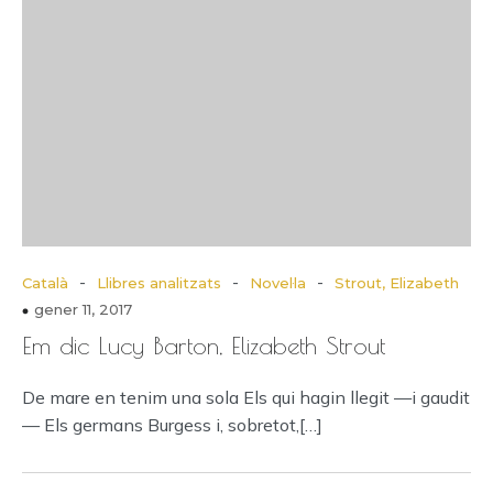
-
-
-
Català
Llibres analitzats
Novel·la
Strout, Elizabeth
gener 11, 2017
Em dic Lucy Barton, Elizabeth Strout
De mare en tenim una sola Els qui hagin llegit —i gaudit
— Els germans Burgess i, sobretot,[…]