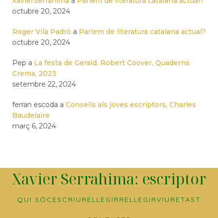
XavierSerrahima
a
Parlem de literatura catalana actual?
octubre 20, 2024
Roger Vilà Padró
a
Parlem de literatura catalana actual?
octubre 20, 2024
Pep
a
La festa de Gerald, Robert Coover, Quaderns
Crema, 2023
setembre 22, 2024
ferran escoda
a
Consells als joves escriptors, Charles
Baudelaire
març 6, 2024
Xavier Serrahima: escriptor
QUI SÓC
ESCRIURE
LLEGIR
RELLEGIR
VIURE
TAST