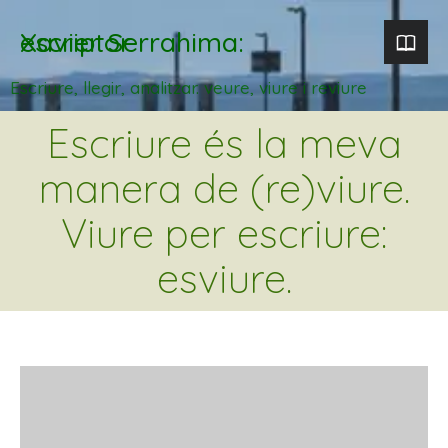
Xavier Serrahima: escriptor
Escriure, llegir, analitzar. veure, viure i reviure
Escriure és la meva
manera de (re)viure.
Viure per escriure:
esviure.