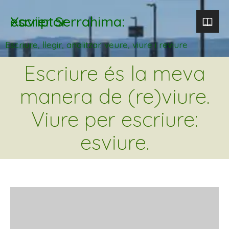
Xavier Serrahima: escriptor
Escriure, llegir, analitzar. veure, viure i reviure
Escriure és la meva
manera de (re)viure.
Viure per escriure:
esviure.