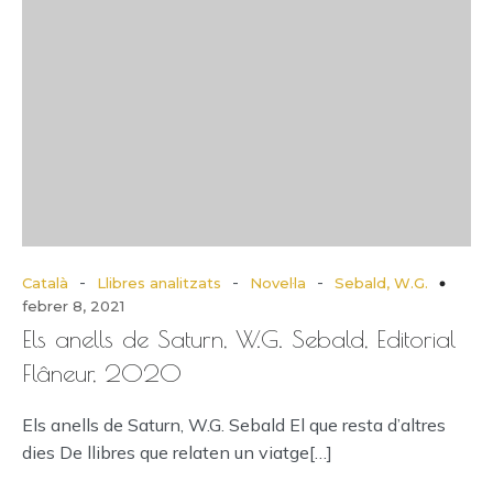
-
-
-
Català
Llibres analitzats
Novel·la
Sebald, W.G.
febrer 8, 2021
Els anells de Saturn, W.G. Sebald, Editorial
Flâneur, 2020
Els anells de Saturn, W.G. Sebald El que resta d’altres
dies De llibres que relaten un viatge[…]